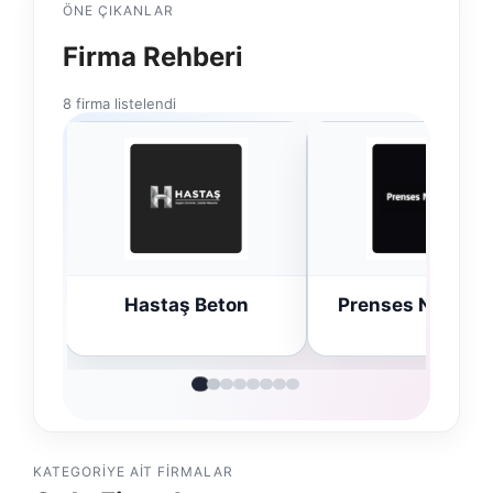
ÖNE ÇIKANLAR
Firma Rehberi
8 firma listelendi
n
Prenses Night Club
Enes Kaplan
Avukatlık Büro
KATEGORIYE AIT FIRMALAR