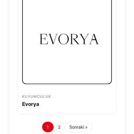
KUYUMCULUK
Evorya
1
2
Sonraki »