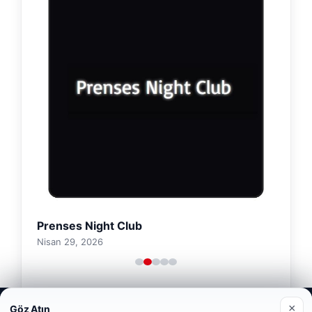
Prenses Night Club
Nisan 29, 2026
Web sitemizi nasıl kullandığınızı daha iyi anlayabilmek,
×
Göz Atın