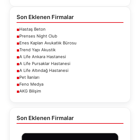
Son Eklenen Firmalar
Hastaş Beton
■
Prenses Night Club
■
Enes Kaplan Avukatlık Bürosu
■
Trend Yapı Akustik
■
A Life Ankara Hastanesi
■
A Life Pursaklar Hastanesi
■
A Life Altındağ Hastanesi
■
Pet İlanları
■
Feno Medya
■
AKG Bilişim
■
Son Eklenen Firmalar