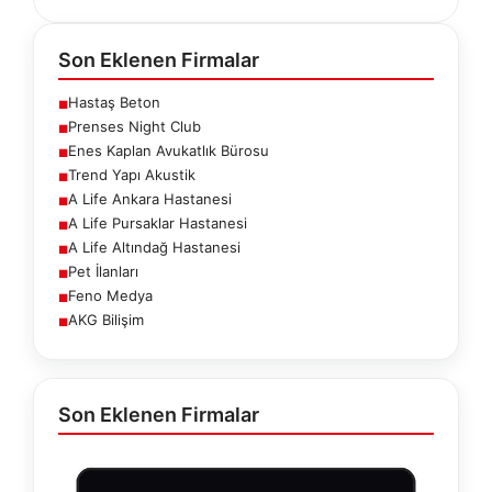
Son Eklenen Firmalar
Hastaş Beton
■
Prenses Night Club
■
Enes Kaplan Avukatlık Bürosu
■
Trend Yapı Akustik
■
A Life Ankara Hastanesi
■
A Life Pursaklar Hastanesi
■
A Life Altındağ Hastanesi
■
Pet İlanları
■
Feno Medya
■
AKG Bilişim
■
Son Eklenen Firmalar