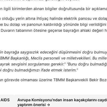
ilgili birimlerden alınan bilgiler doğrultusunda bir açıklama
 olduğu yerin altına ihtiyaç halinde elektrik panosu ve dola
ine bu dolap ve panonun kaldırıldığı yönünde bilgi verildiğin
 Duvarın tabanının ötesine geçerse bayrağın ahlaki değeri 
lis’in bayrağa saygısızlık edeceğini düşünmesini doğru bulmu
TBMM Başkanlığı, Meclis personeli ve milletvekilleri. Bu mille
ayrak sevgisini sorgulaması gerekir.” “Bunu doğru bulmadığı
i doğru bulmadığımızı ifade etmek isterim.”
nun görevde olmaması üzerine TBMM Başkanvekili Bekir Boz
 AIDS
Avrupa Komisyonu’ndan insan kaçakçılarını caydı
yaptırım önerisi →