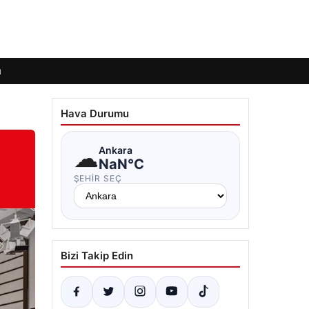
ı
Hava Durumu
☁
Ankara
NaN°C
ŞEHIR SEÇ
Bizi Takip Edin