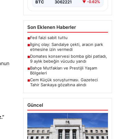
BTC
3062221
▼ -0.62%
Son Eklenen Haberler
Fed faizi sabit tuttu
■
İlginç olay: Sandalye çekti, aracın park
■
etmesine izin vermedi
Domates konservesi bomba gibi patladı,
■
9 aylık bebeğin vücudu yandı
anun
Bahçe Mutfakları ve Prestijli Yaşam
■
Bölgeleri
Cem Küçük soruşturması. Gazeteci
■
Tahir Sarıkaya gözaltına alındı
Güncel
.”