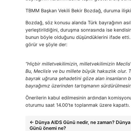
TBMM Başkan Vekili Bekir Bozdağ, duruma ilişkin 
Bozdağ, söz konusu alanda Türk bayrağının asılı
yerleştirildiğini, duruşma sonrasında ise kendis
bunun böyle olduğunu düşündüklerini ifade etti.
görür ve şöyle der:
“Hiçbir milletvekilimizin, milletvekilimizin Mec
Bu, Meclis’e ve bu millete büyük haksızlık olur. 
bayrak uğruna şehadetini göze alan insanların b
bayrağımız üzerinden tartışmanın sürdürülmesin
Önerilerin kabul edilmesinin ardından komisyo
oturumu saat 14.00’te toplanmak üzere kapattı.
← Dünya AIDS Günü nedir, ne zaman? Dünya
Günü önemi ne?