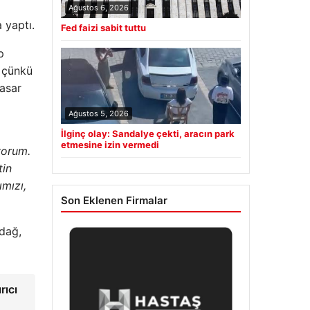
Ağustos 6, 2026
 yaptı.
Fed faizi sabit tuttu
p
i çünkü
hasar
Ağustos 5, 2026
İlginç olay: Sandalye çekti, aracın park
etmesine izin vermedi
yorum.
tin
mızı,
Son Eklenen Firmalar
dağ,
rıcı