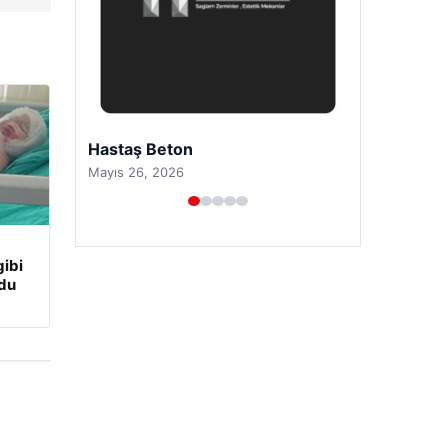
Prenses Night Club
Nisan 29, 2026
ibi
udu