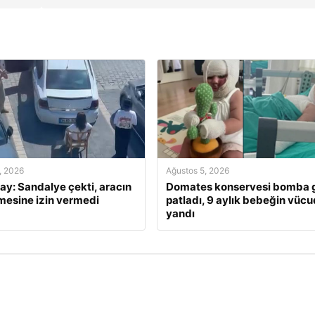
, 2026
Ağustos 5, 2026
lay: Sandalye çekti, aracın
Domates konservesi bomba g
mesine izin vermedi
patladı, 9 aylık bebeğin vüc
yandı