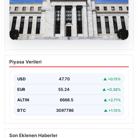
06.08.2026
Fed faizi sabit tuttu
Piyasa Verileri
USD
47.70
▲ +0.15%
EUR
55.24
▲ +0.38%
ALTIN
6668.5
▲ +2.71%
BTC
3097786
▲ +1.15%
Son Eklenen Haberler