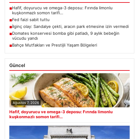
Hafif, doyurucu ve omega-3 deposu: Fırında limonlu
■
kuşkonmazlı somon tarifi…
Fed faizi sabit tuttu
■
İlginç olay: Sandalye çekti, aracın park etmesine izin vermedi
■
Domates konservesi bomba gibi patladı, 9 aylık bebeğin
■
vücudu yandı
Bahçe Mutfakları ve Prestijli Yaşam Bölgeleri
■
Güncel
Ağustos 7, 2026
Hafif, doyurucu ve omega-3 deposu: Fırında limonlu
kuşkonmazlı somon tarifi…