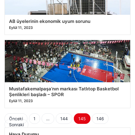
AB üyelerinin ekonomik uyum sorunu
Eylül 11, 2023
Mustafakemalpaşa’nın markası Tatlıtop Basketbol
Şenlikleri başladı – SPOR
Eylül 11, 2023
Yazı
Önceki
1
…
144
145
146
Sonraki
sayfalaması
Hava Durumu