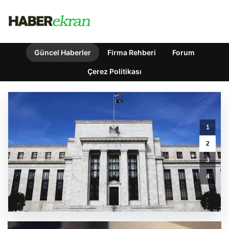
Güncel Haberler
Firma Rehberi
Forum
Çerez Politikası
1
Cem
Küçük
2
soruşturması.
3
Gazeteci
Tahir
4
Sarıkaya
gözaltına
alındı
GÜNCEL HABERLER
0 YORUM