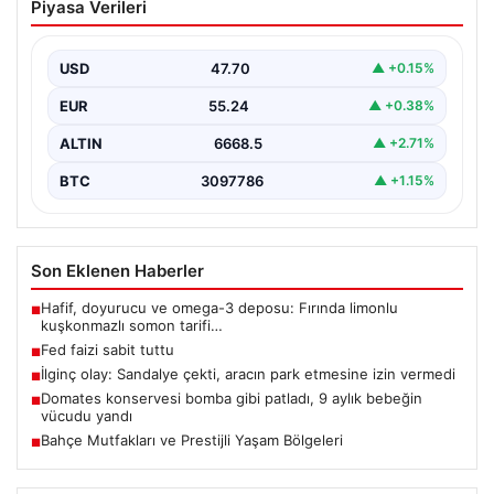
Piyasa Verileri
USD
47.70
▲ +0.15%
EUR
55.24
▲ +0.38%
ALTIN
6668.5
▲ +2.71%
BTC
3097786
▲ +1.15%
Son Eklenen Haberler
Hafif, doyurucu ve omega-3 deposu: Fırında limonlu
■
kuşkonmazlı somon tarifi…
Fed faizi sabit tuttu
■
İlginç olay: Sandalye çekti, aracın park etmesine izin vermedi
■
Domates konservesi bomba gibi patladı, 9 aylık bebeğin
■
vücudu yandı
Bahçe Mutfakları ve Prestijli Yaşam Bölgeleri
■