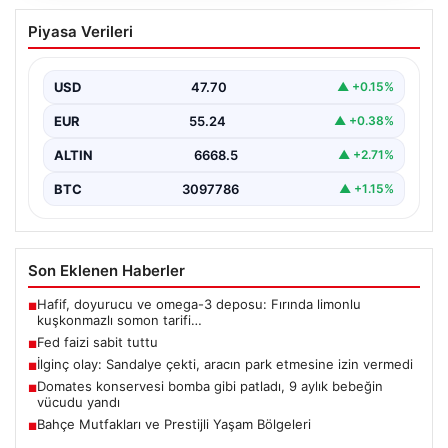
Fed faizi sabit tuttu
Piyasa Verileri
USD
47.70
▲ +0.15%
EUR
55.24
▲ +0.38%
ALTIN
6668.5
▲ +2.71%
BTC
3097786
▲ +1.15%
Son Eklenen Haberler
Hafif, doyurucu ve omega-3 deposu: Fırında limonlu
■
kuşkonmazlı somon tarifi…
Fed faizi sabit tuttu
■
İlginç olay: Sandalye çekti, aracın park etmesine izin vermedi
■
Domates konservesi bomba gibi patladı, 9 aylık bebeğin
■
vücudu yandı
Bahçe Mutfakları ve Prestijli Yaşam Bölgeleri
■