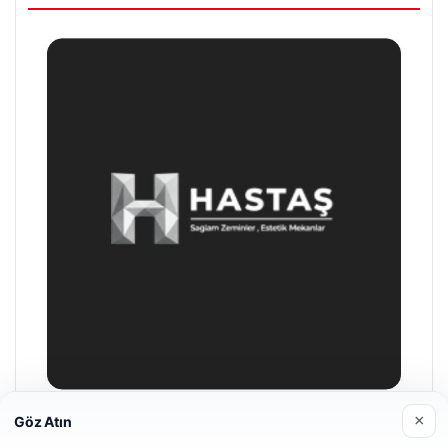
×
Göz Atın
Prenses Night Club