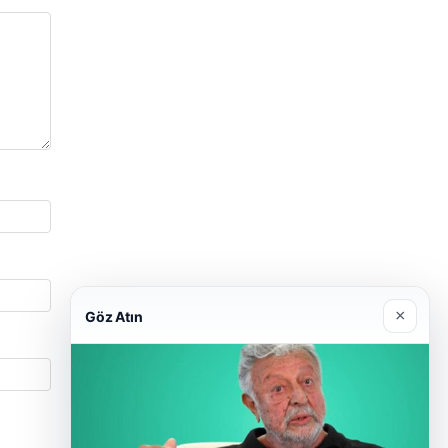
×
Göz Atın