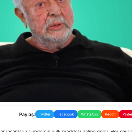
Paylaş:
Twitter
Facebook
WhatsApp
Reddit
Pinte
r insanların gündeminin ilk maddesi haline geldi. Her şeyd