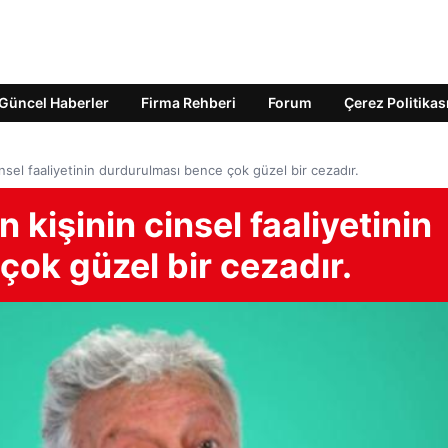
Güncel Haberler
Firma Rehberi
Forum
Çerez Politikas
sel faaliyetinin durdurulması bence çok güzel bir cezadır.
kişinin cinsel faaliyetinin
ok güzel bir cezadır.