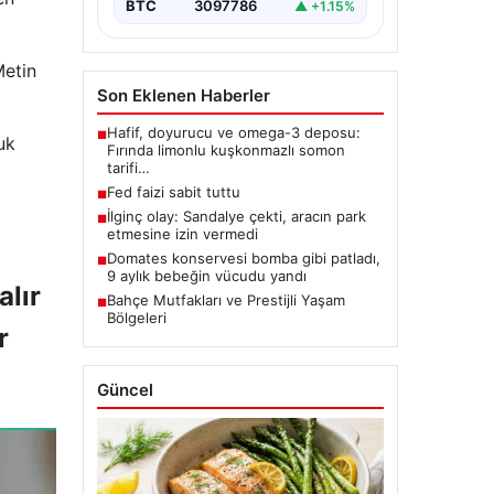
BTC
3097786
▲ +1.15%
Metin
Son Eklenen Haberler
Hafif, doyurucu ve omega-3 deposu:
■
uk
Fırında limonlu kuşkonmazlı somon
tarifi…
Fed faizi sabit tuttu
■
İlginç olay: Sandalye çekti, aracın park
■
etmesine izin vermedi
Domates konservesi bomba gibi patladı,
■
9 aylık bebeğin vücudu yandı
alır
Bahçe Mutfakları ve Prestijli Yaşam
■
Bölgeleri
r
Güncel