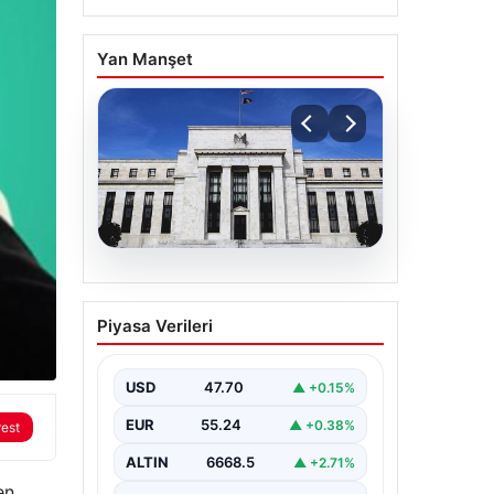
Yan Manşet
06.08.2026
Fed faizi sabit tuttu
Piyasa Verileri
USD
47.70
▲ +0.15%
EUR
55.24
▲ +0.38%
rest
ALTIN
6668.5
▲ +2.71%
en