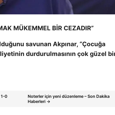
RMAK MÜKEMMEL BİR CEZADIR”
a olduğunu savunan Akpınar, “Çocuğa
liyetinin durdurulmasının çok güzel bi
 1-0
Noterler için yeni düzenleme – Son Dakika
Haberleri →