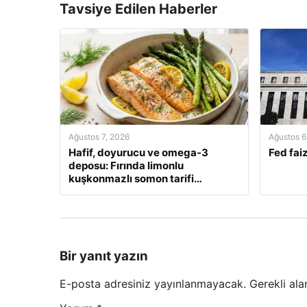
Tavsiye Edilen Haberler
Ağustos 7, 2026
Ağustos 6
Hafif, doyurucu ve omega-3
Fed faiz
deposu: Fırında limonlu
kuşkonmazlı somon tarifi…
Bir yanıt yazın
E-posta adresiniz yayınlanmayacak.
Gerekli ala