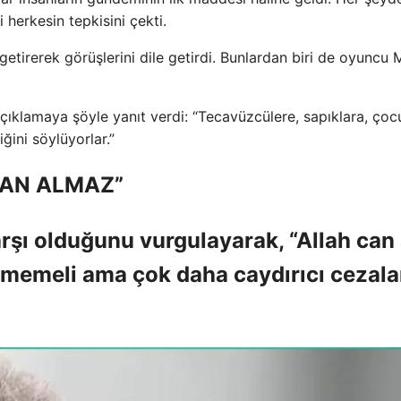
 herkesin tepkisini çekti.
getirerek görüşlerini dile getirdi. Bunlardan biri de oyuncu 
açıklamaya şöyle yanıt verdi: “Tecavüzcülere, sapıklara, çoc
iğini söylüyorlar.”
CAN ALMAZ”
şı olduğunu vurgulayarak, “Allah can 
rmemeli ama çok daha caydırıcı cezala