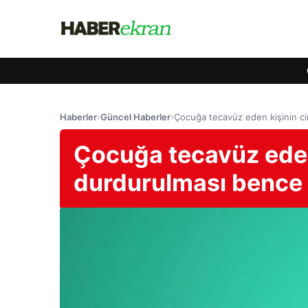
Haberler
›
Güncel Haberler
›
Çocuğa tecavüz eden kişinin cin
Çocuğa tecavüz eden 
durdurulması bence ç