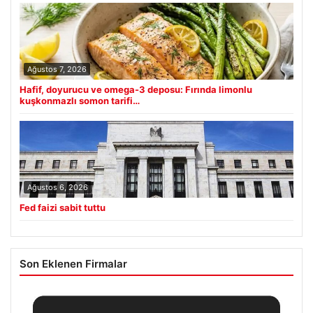
Ağustos 7, 2026
Hafif, doyurucu ve omega-3 deposu: Fırında limonlu
kuşkonmazlı somon tarifi…
Ağustos 6, 2026
Fed faizi sabit tuttu
Son Eklenen Firmalar