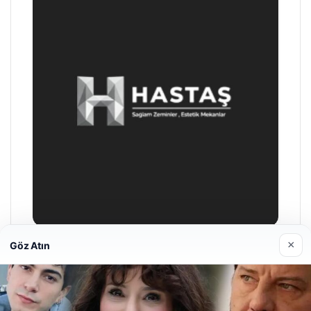
×
Göz Atın
Prenses Night Club
Nisan 29, 2026