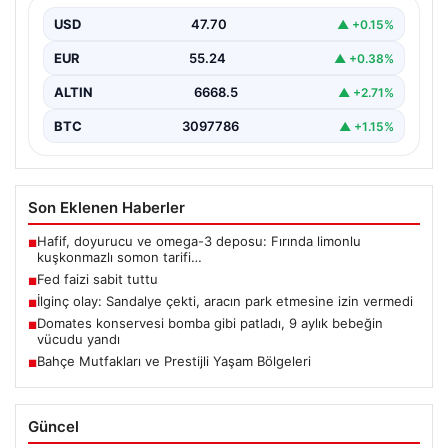
USD
47.70
▲ +0.15%
EUR
55.24
▲ +0.38%
ALTIN
6668.5
▲ +2.71%
BTC
3097786
▲ +1.15%
Son Eklenen Haberler
Hafif, doyurucu ve omega-3 deposu: Fırında limonlu
■
kuşkonmazlı somon tarifi…
Fed faizi sabit tuttu
■
İlginç olay: Sandalye çekti, aracın park etmesine izin vermedi
■
Domates konservesi bomba gibi patladı, 9 aylık bebeğin
■
vücudu yandı
Bahçe Mutfakları ve Prestijli Yaşam Bölgeleri
■
Güncel