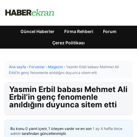
Güncel Haberler
Firma Rehberi
Forum
Çerez Politikası
Ana sayfa
›
Forumlar
›
Magazin
›
Yasmin Erbil babası Mehmet Ali
Erbil’in genç fenomenle anıldığını duyunca sitem etti
Yasmin Erbil babası Mehmet Ali
Erbil’in genç fenomenle
anıldığını duyunca sitem etti
Bu konu 0 yanıt içerir, 1 izleyen vardır ve en son
1 ay 4 hafta önce
admin
tarafından güncellenmiştir.