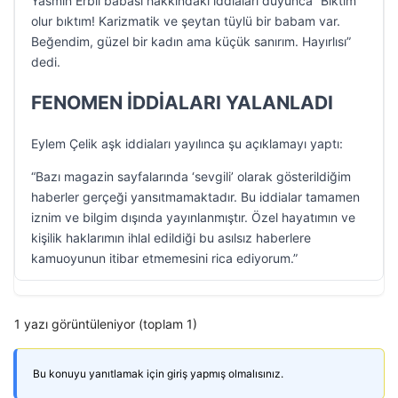
Yasmin Erbil babası hakkındaki iddiaları duyunca “Bıktım
olur bıktım! Karizmatik ve şeytan tüylü bir babam var.
Beğendim, güzel bir kadın ama küçük sanırım. Hayırlısı”
dedi.
FENOMEN İDDİALARI YALANLADI
Eylem Çelik aşk iddiaları yayılınca şu açıklamayı yaptı:
“Bazı magazin sayfalarında ‘sevgili’ olarak gösterildiğim
haberler gerçeği yansıtmamaktadır. Bu iddialar tamamen
iznim ve bilgim dışında yayınlanmıştır. Özel hayatımın ve
kişilik haklarımın ihlal edildiği bu asılsız haberlere
kamuoyunun itibar etmemesini rica ediyorum.”
1 yazı görüntüleniyor (toplam 1)
Bu konuyu yanıtlamak için giriş yapmış olmalısınız.