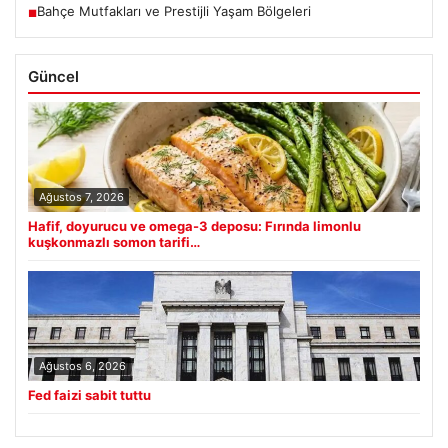
Bahçe Mutfakları ve Prestijli Yaşam Bölgeleri
■
Güncel
Ağustos 7, 2026
Hafif, doyurucu ve omega-3 deposu: Fırında limonlu
kuşkonmazlı somon tarifi…
Ağustos 6, 2026
Fed faizi sabit tuttu