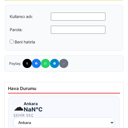
Kullanıcı adı:
Parola:
Beni hatırla
Paylaş:
Hava Durumu
☁
Ankara
NaN°C
ŞEHIR SEÇ