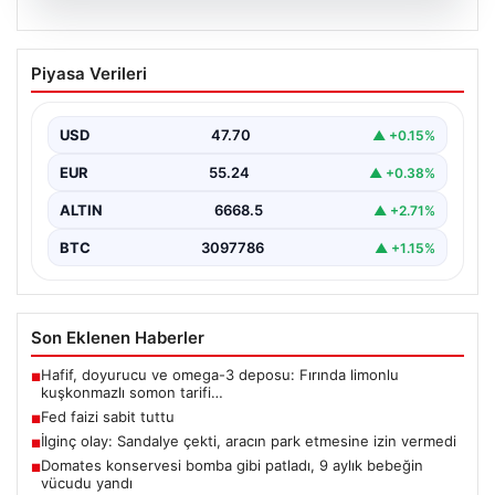
06.08.2026
Fed faizi sabit tuttu
Piyasa Verileri
USD
47.70
▲ +0.15%
EUR
55.24
▲ +0.38%
ALTIN
6668.5
▲ +2.71%
BTC
3097786
▲ +1.15%
Son Eklenen Haberler
Hafif, doyurucu ve omega-3 deposu: Fırında limonlu
■
kuşkonmazlı somon tarifi…
Fed faizi sabit tuttu
■
İlginç olay: Sandalye çekti, aracın park etmesine izin vermedi
■
Domates konservesi bomba gibi patladı, 9 aylık bebeğin
■
vücudu yandı