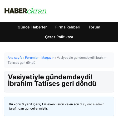
Güncel Haberler
Firma Rehberi
Forum
Çerez Politikası
Ana sayfa
›
Forumlar
›
Magazin
›
Vasiyetiyle gündemdeydi! İbrahim
Tatlıses geri döndü
Vasiyetiyle gündemdeydi!
İbrahim Tatlıses geri döndü
Bu konu 0 yanıt içerir, 1 izleyen vardır ve en son
3 ay önce
admin
tarafından güncellenmiştir.