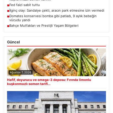
Fed faizi sabit tuttu
■
İlginç olay: Sandalye çekti, aracın park etmesine izin vermedi
■
Domates konservesi bomba gibi patladı, 9 aylık bebeğin
■
vücudu yandı
Bahçe Mutfakları ve Prestijli Yaşam Bölgeleri
■
Güncel
Ağustos 7, 2026
Hafif, doyurucu ve omega-3 deposu: Fırında limonlu
kuşkonmazlı somon tarifi…