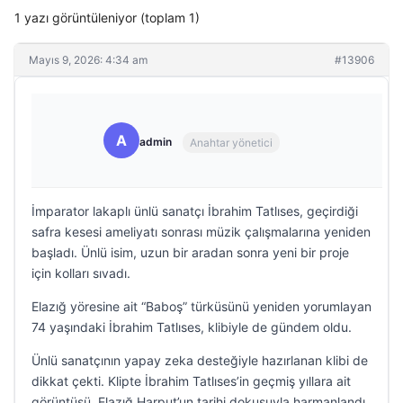
1 yazı görüntüleniyor (toplam 1)
Mayıs 9, 2026: 4:34 am
#13906
A
admin
Anahtar yönetici
İmparator lakaplı ünlü sanatçı İbrahim Tatlıses, geçirdiği
safra kesesi ameliyatı sonrası müzik çalışmalarına yeniden
başladı. Ünlü isim, uzun bir aradan sonra yeni bir proje
için kolları sıvadı.
Elazığ yöresine ait “Baboş” türküsünü yeniden yorumlayan
74 yaşındaki İbrahim Tatlıses, klibiyle de gündem oldu.
Ünlü sanatçının yapay zeka desteğiyle hazırlanan klibi de
dikkat çekti. Klipte İbrahim Tatlıses’in geçmiş yıllara ait
görüntüsü, Elazığ Harput’un tarihi dokusuyla harmanlandı.