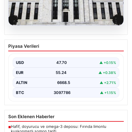
06.08.2026
Fed faizi sabit tuttu
Piyasa Verileri
USD
47.70
▲ +0.15%
EUR
55.24
▲ +0.38%
ALTIN
6668.5
▲ +2.71%
BTC
3097786
▲ +1.15%
Son Eklenen Haberler
Hafif, doyurucu ve omega-3 deposu: Fırında limonlu
■
kuşkonmazlı somon tarifi…