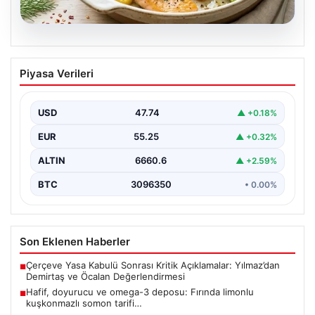
07.08.2026
Hafif, doyurucu ve omega-3 deposu:
Piyasa Verileri
Fırında limonlu kuşkonmazlı somon
tarifi…
USD
47.74
▲ +0.18%
EUR
55.25
▲ +0.32%
ALTIN
6660.6
▲ +2.59%
BTC
3096350
• 0.00%
Son Eklenen Haberler
Çerçeve Yasa Kabulü Sonrası Kritik Açıklamalar: Yılmaz’dan
■
Demirtaş ve Öcalan Değerlendirmesi
Hafif, doyurucu ve omega-3 deposu: Fırında limonlu
■
kuşkonmazlı somon tarifi…