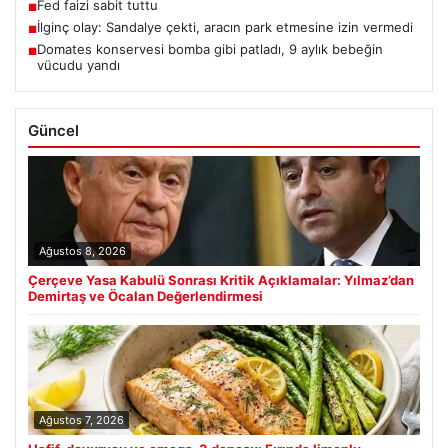
Fed faizi sabit tuttu
■
İlginç olay: Sandalye çekti, aracın park etmesine izin vermedi
■
Domates konservesi bomba gibi patladı, 9 aylık bebeğin
■
vücudu yandı
Güncel
Ağustos 8, 2026
Çerçeve Yasa Kabulü Sonrası Kritik Açıklamalar: Yılmaz’dan
Demirtaş ve Öcalan Değerlendirmesi
Ağustos 7, 2026