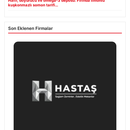
Hafif, doyurucu ve omega-3 deposu: Fırında limonlu
kuşkonmazlı somon tarifi…
Son Eklenen Firmalar