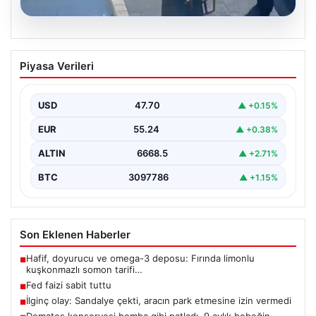
05.08.2026
İlginç olay: Sandalye çekti, aracın park
Piyasa Verileri
etmesine izin vermedi
{"title": "Yalova'da İlginç Olay: Sandalye Engeliyle
Otomobilin Park Etmesine Tepkili Çalışan Arasında
USD
47.70
▲ +0.15%
Gerginlik Yaşandı",…
EUR
55.24
▲ +0.38%
ALTIN
6668.5
▲ +2.71%
BTC
3097786
▲ +1.15%
Son Eklenen Haberler
Hafif, doyurucu ve omega-3 deposu: Fırında limonlu
■
kuşkonmazlı somon tarifi…
Fed faizi sabit tuttu
■
İlginç olay: Sandalye çekti, aracın park etmesine izin vermedi
■