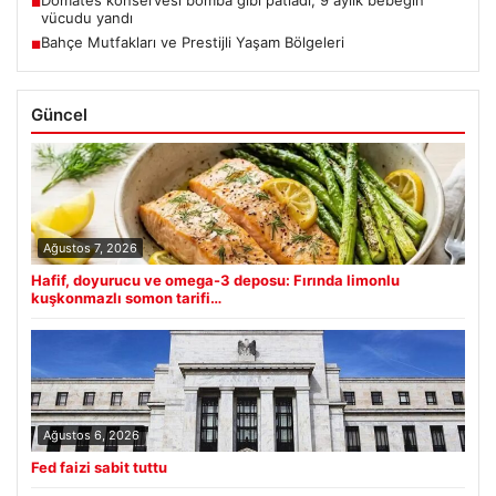
Domates konservesi bomba gibi patladı, 9 aylık bebeğin
■
vücudu yandı
Bahçe Mutfakları ve Prestijli Yaşam Bölgeleri
■
Güncel
Ağustos 7, 2026
Hafif, doyurucu ve omega-3 deposu: Fırında limonlu
kuşkonmazlı somon tarifi…
Ağustos 6, 2026
Fed faizi sabit tuttu