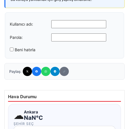
Kullanıcı adı:
Parola:
Beni hatırla
Paylaş:
Hava Durumu
☁
Ankara
NaN°C
ŞEHIR SEÇ