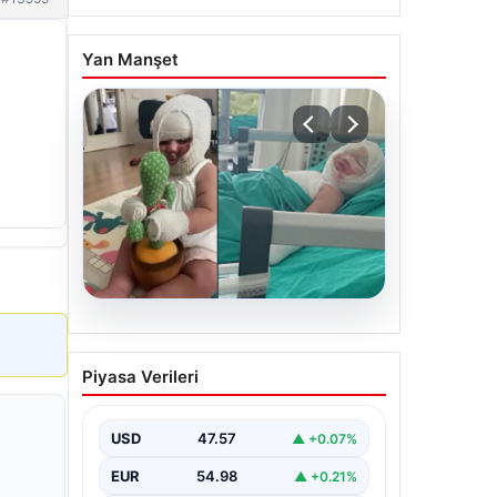
Yan Manşet
05.08.2026
Domates konservesi
Piyasa Verileri
bomba gibi patladı, 9 aylık
bebeğin vücudu yandı
USD
47.57
▲ +0.07%
EUR
54.98
▲ +0.21%