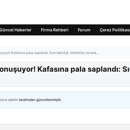
Güncel Haberler
Firma Rehberi
Forum
Çerez Politikas
uyor! Kafasına pala saplandı: Sıra bekledi, telefonla oynadı…
onuşuyor! Kafasına pala saplandı: Sı
 önce
admin
tarafından güncellenmiştir.