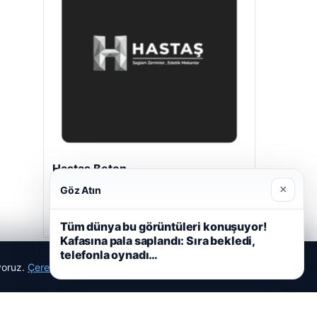
Hastaş Beton
Mayıs 26, 2026
×
Göz Atın
Tüm dünya bu görüntüleri konuşuyor!
Kafasına pala saplandı: Sıra bekledi,
telefonla oynadı…
ıyoruz.
Çerez Politikamız
Reddet
Kabul Et