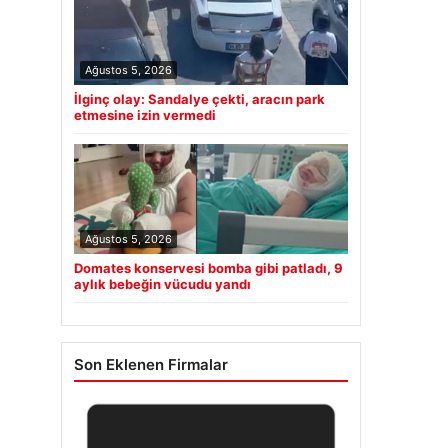
Ağustos 5, 2026
İlginç olay: Sandalye çekti, aracın park
etmesine izin vermedi
Ağustos 5, 2026
Domates konservesi bomba gibi patladı, 9
aylık bebeğin vücudu yandı
Son Eklenen Firmalar