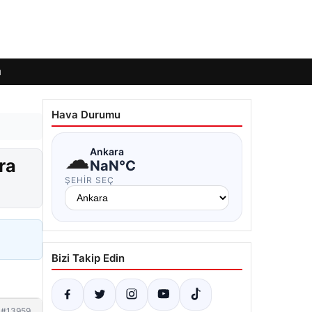
ı
Hava Durumu
☁
Ankara
ra
NaN°C
ŞEHIR SEÇ
Bizi Takip Edin
#13959