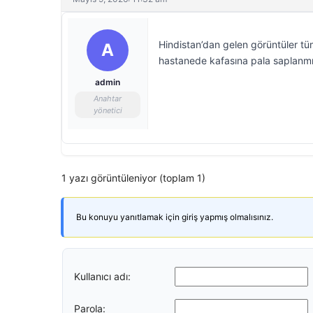
Hindistan’dan gelen görüntüler tü
A
hastanede kafasına pala saplanmış
admin
Anahtar
yönetici
1 yazı görüntüleniyor (toplam 1)
Bu konuyu yanıtlamak için giriş yapmış olmalısınız.
Kullanıcı adı:
Parola: