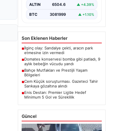
ALTIN
6504.6
▲ +4.39%
BTC
3081999
▲ +1.10%
Son Eklenen Haberler
İlginç olay: Sandalye çekti, aracın park
■
etmesine izin vermedi
Domates konservesi bomba gibi patladı, 9
■
aylık bebeğin vücudu yandı
Bahçe Mutfakları ve Prestijli Yaşam
■
Bölgeleri
Cem Küçük soruşturması. Gazeteci Tahir
■
Sarıkaya gözaltına alındı
Enis Destan: Premier Lig’de Hedef
■
Minimum 5 Gol ve Süreklilik
Güncel