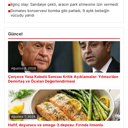
İlginç olay: Sandalye çekti, aracın park etmesine izin vermedi
■
Domates konservesi bomba gibi patladı, 9 aylık bebeğin
■
vücudu yandı
Güncel
Ağustos 8, 2026
Çerçeve Yasa Kabulü Sonrası Kritik Açıklamalar: Yılmaz’dan
Demirtaş ve Öcalan Değerlendirmesi
Ağustos 7, 2026
Hafif, doyurucu ve omega-3 deposu: Fırında limonlu