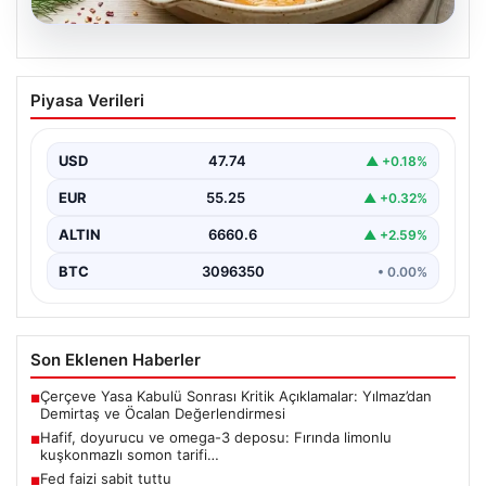
07.08.2026
Hafif, doyurucu ve omega-3 deposu:
Piyasa Verileri
Fırında limonlu kuşkonmazlı somon
tarifi…
USD
47.74
▲ +0.18%
EUR
55.25
▲ +0.32%
ALTIN
6660.6
▲ +2.59%
BTC
3096350
• 0.00%
Son Eklenen Haberler
Çerçeve Yasa Kabulü Sonrası Kritik Açıklamalar: Yılmaz’dan
■
Demirtaş ve Öcalan Değerlendirmesi
Hafif, doyurucu ve omega-3 deposu: Fırında limonlu
■
kuşkonmazlı somon tarifi…
Fed faizi sabit tuttu
■