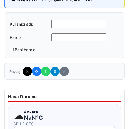
Kullanıcı adı:
Parola:
Beni hatırla
Paylaş:
Hava Durumu
☁
Ankara
NaN°C
ŞEHIR SEÇ