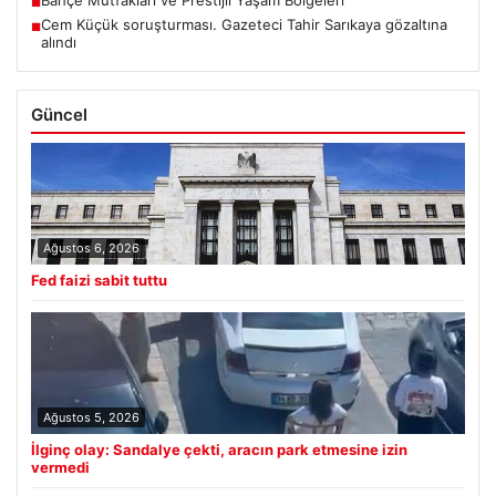
Bahçe Mutfakları ve Prestijli Yaşam Bölgeleri
■
Cem Küçük soruşturması. Gazeteci Tahir Sarıkaya gözaltına
■
alındı
Güncel
Ağustos 6, 2026
Fed faizi sabit tuttu
Ağustos 5, 2026
İlginç olay: Sandalye çekti, aracın park etmesine izin
vermedi