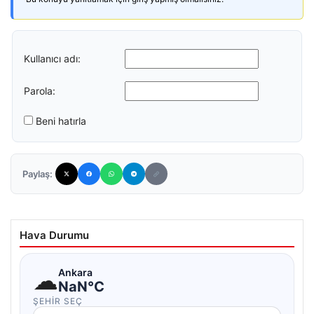
Kullanıcı adı:
Parola:
Beni hatırla
Paylaş:
Hava Durumu
☁
Ankara
NaN°C
ŞEHIR SEÇ