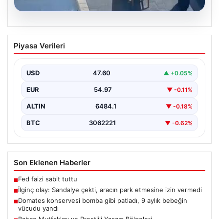
05.08.2026
İlginç olay: Sandalye çekti, aracın park
Piyasa Verileri
etmesine izin vermedi
{"title": "Yalova'da İlginç Olay: Sandalye Engeliyle
Otomobilin Park Etmesine Tepkili Çalışan Arasında
USD
47.60
▲ +0.05%
Gerginlik Yaşandı",…
EUR
54.97
▼ -0.11%
ALTIN
6484.1
▼ -0.18%
BTC
3062221
▼ -0.62%
Son Eklenen Haberler
Fed faizi sabit tuttu
■
İlginç olay: Sandalye çekti, aracın park etmesine izin vermedi
■
Domates konservesi bomba gibi patladı, 9 aylık bebeğin
■
vücudu yandı