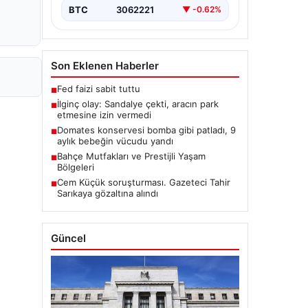
BTC
3062221
▼ -0.62%
Son Eklenen Haberler
Fed faizi sabit tuttu
■
İlginç olay: Sandalye çekti, aracın park
■
etmesine izin vermedi
Domates konservesi bomba gibi patladı, 9
■
aylık bebeğin vücudu yandı
Bahçe Mutfakları ve Prestijli Yaşam
■
Bölgeleri
Cem Küçük soruşturması. Gazeteci Tahir
■
Sarıkaya gözaltına alındı
Güncel