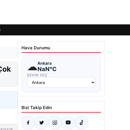
ı
Hava Durumu
☁
Ankara
“Çok
NaN°C
ŞEHIR SEÇ
Bizi Takip Edin
#21428