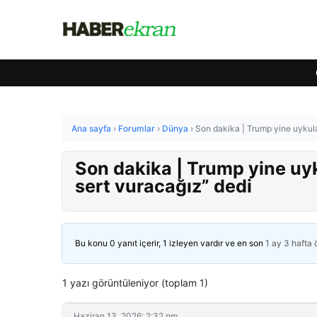
Ana sayfa
›
Forumlar
›
Dünya
›
Son dakika | Trump yine uykular
Son dakika | Trump yine uyku
sert vuracağız” dedi
Bu konu 0 yanıt içerir, 1 izleyen vardır ve en son
1 ay 3 hafta
1 yazı görüntüleniyor (toplam 1)
Haziran 13, 2026: 2:32 pm