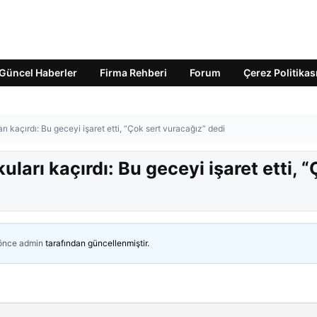
Güncel Haberler
Firma Rehberi
Forum
Çerez Politikas
ı kaçırdı: Bu geceyi işaret etti, “Çok sert vuracağız” dedi
ları kaçırdı: Bu geceyi işaret etti, 
 önce
admin
tarafından güncellenmiştir.