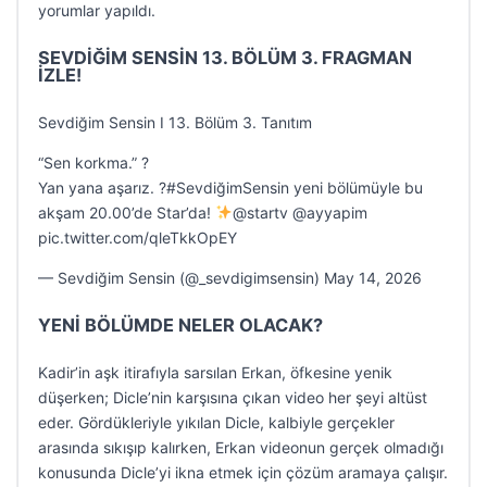
yorumlar yapıldı.
SEVDİĞİM SENSİN 13. BÖLÜM 3. FRAGMAN
İZLE!
Sevdiğim Sensin I 13. Bölüm 3. Tanıtım
“Sen korkma.” ?
Yan yana aşarız. ?#SevdiğimSensin yeni bölümüyle bu
akşam 20.00’de Star’da!
@startv @ayyapim
pic.twitter.com/qleTkkOpEY
— Sevdiğim Sensin (@_sevdigimsensin) May 14, 2026
YENİ BÖLÜMDE NELER OLACAK?
Kadir’in aşk itirafıyla sarsılan Erkan, öfkesine yenik
düşerken; Dicle’nin karşısına çıkan video her şeyi altüst
eder. Gördükleriyle yıkılan Dicle, kalbiyle gerçekler
arasında sıkışıp kalırken, Erkan videonun gerçek olmadığı
konusunda Dicle’yi ikna etmek için çözüm aramaya çalışır.