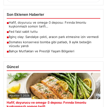
Son Eklenen Haberler
Hafif, doyurucu ve omega-3 deposu: Fırında limonlu
■
kuşkonmazlı somon tarifi…
Fed faizi sabit tuttu
■
İlginç olay: Sandalye çekti, aracın park etmesine izin vermedi
■
Domates konservesi bomba gibi patladı, 9 aylık bebeğin
■
vücudu yandı
Bahçe Mutfakları ve Prestijli Yaşam Bölgeleri
■
Güncel
Ağustos 7, 2026
Hafif, doyurucu ve omega-3 deposu: Fırında limonlu
kuşkonmazlı somon tarifi…