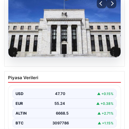
06.08.2026
Fed faizi sabit tuttu
Piyasa Verileri
USD
47.70
▲ +0.15%
EUR
55.24
▲ +0.38%
ALTIN
6668.5
▲ +2.71%
BTC
3097786
▲ +1.15%