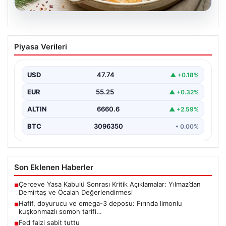
07.08.2026
Hafif, doyurucu ve omega-3 deposu:
Piyasa Verileri
Fırında limonlu kuşkonmazlı somon
tarifi…
USD
47.74
▲ +0.18%
EUR
55.25
▲ +0.32%
ALTIN
6660.6
▲ +2.59%
BTC
3096350
• 0.00%
Son Eklenen Haberler
Çerçeve Yasa Kabulü Sonrası Kritik Açıklamalar: Yılmaz’dan
■
Demirtaş ve Öcalan Değerlendirmesi
Hafif, doyurucu ve omega-3 deposu: Fırında limonlu
■
kuşkonmazlı somon tarifi…
Fed faizi sabit tuttu
■