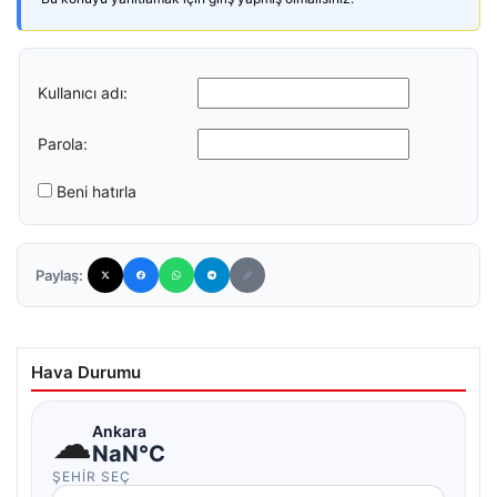
Kullanıcı adı:
Parola:
Beni hatırla
Paylaş:
Hava Durumu
☁
Ankara
NaN°C
ŞEHIR SEÇ