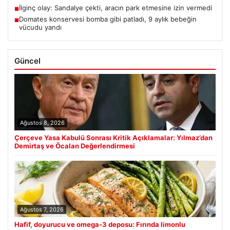
İlginç olay: Sandalye çekti, aracın park etmesine izin vermedi
■
Domates konservesi bomba gibi patladı, 9 aylık bebeğin
■
vücudu yandı
Güncel
Ağustos 8, 2026
Çerçeve Yasa Kabulü Sonrası Kritik Açıklamalar: Yılmaz’dan
Demirtaş ve Öcalan Değerlendirmesi
Ağustos 7, 2026
Hafif, doyurucu ve omega-3 deposu: Fırında limonlu