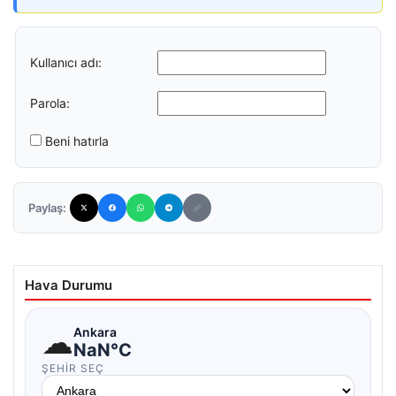
Kullanıcı adı:
Parola:
Beni hatırla
Paylaş:
Hava Durumu
☁
Ankara
NaN°C
ŞEHIR SEÇ