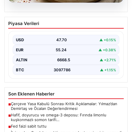
07.08.2026
Hafif, doyurucu ve omega-3 deposu:
Piyasa Verileri
Fırında limonlu kuşkonmazlı somon
tarifi…
USD
47.70
▲ +0.15%
EUR
55.24
▲ +0.38%
ALTIN
6668.5
▲ +2.71%
BTC
3097786
▲ +1.15%
Son Eklenen Haberler
Çerçeve Yasa Kabulü Sonrası Kritik Açıklamalar: Yılmaz’dan
■
Demirtaş ve Öcalan Değerlendirmesi
Hafif, doyurucu ve omega-3 deposu: Fırında limonlu
■
kuşkonmazlı somon tarifi…
Fed faizi sabit tuttu
■