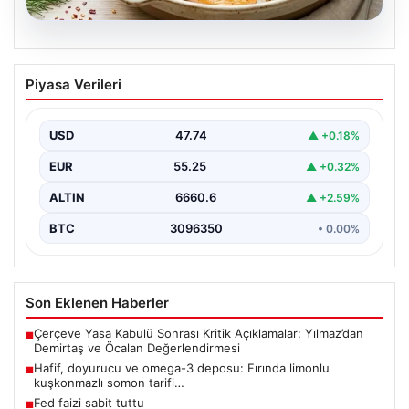
07.08.2026
Hafif, doyurucu ve omega-3 deposu:
Piyasa Verileri
Fırında limonlu kuşkonmazlı somon
tarifi…
USD
47.74
▲ +0.18%
EUR
55.25
▲ +0.32%
ALTIN
6660.6
▲ +2.59%
BTC
3096350
• 0.00%
Son Eklenen Haberler
Çerçeve Yasa Kabulü Sonrası Kritik Açıklamalar: Yılmaz’dan
■
Demirtaş ve Öcalan Değerlendirmesi
Hafif, doyurucu ve omega-3 deposu: Fırında limonlu
■
kuşkonmazlı somon tarifi…
Fed faizi sabit tuttu
■