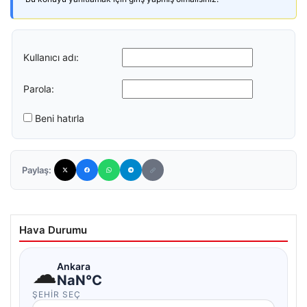
Kullanıcı adı:
Parola:
Beni hatırla
Paylaş:
Hava Durumu
☁
Ankara
NaN°C
ŞEHIR SEÇ