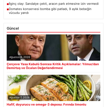
İlginç olay: Sandalye çekti, aracın park etmesine izin vermedi
■
Domates konservesi bomba gibi patladı, 9 aylık bebeğin
■
vücudu yandı
Güncel
Ağustos 8, 2026
Çerçeve Yasa Kabulü Sonrası Kritik Açıklamalar: Yılmaz’dan
Demirtaş ve Öcalan Değerlendirmesi
Ağustos 7, 2026
Hafif, doyurucu ve omega-3 deposu: Fırında limonlu