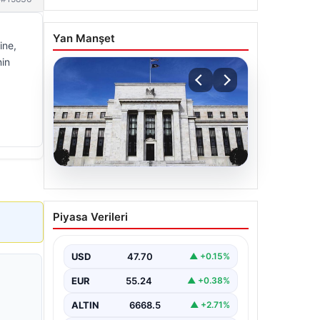
Yan Manşet
ine,
nin
06.08.2026
Fed faizi sabit tuttu
Piyasa Verileri
USD
47.70
▲ +0.15%
EUR
55.24
▲ +0.38%
ALTIN
6668.5
▲ +2.71%