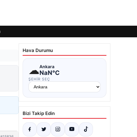
ı
Hava Durumu
☁
Ankara
NaN°C
ŞEHIR SEÇ
Bizi Takip Edin
#15836