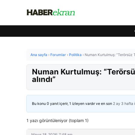
Ana sayfa
›
Forumlar
›
Politika
›
Numan Kurtulmuş: “Terörsüz T
Numan Kurtulmuş: “Terörsü
alındı”
Bu konu 0 yanıt içerir, 1 izleyen vardır ve en son
2 ay 3 hafta
1 yazı görüntüleniyor (toplam 1)
Mayıs 18, 2026: 7:48 am