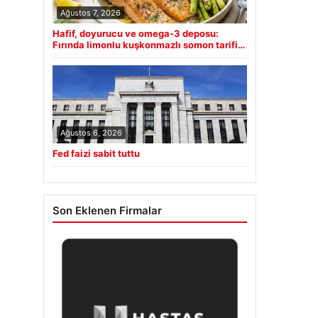
Ağustos 7, 2026
Hafif, doyurucu ve omega-3 deposu:
Fırında limonlu kuşkonmazlı somon tarifi…
Ağustos 6, 2026
Fed faizi sabit tuttu
Son Eklenen Firmalar