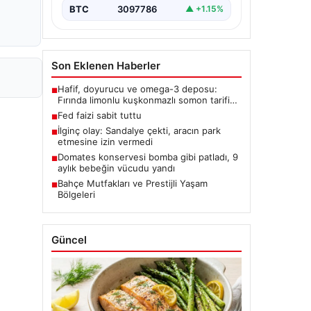
BTC
3097786
▲ +1.15%
Son Eklenen Haberler
Hafif, doyurucu ve omega-3 deposu:
■
Fırında limonlu kuşkonmazlı somon tarifi…
Fed faizi sabit tuttu
■
İlginç olay: Sandalye çekti, aracın park
■
etmesine izin vermedi
Domates konservesi bomba gibi patladı, 9
■
aylık bebeğin vücudu yandı
Bahçe Mutfakları ve Prestijli Yaşam
■
Bölgeleri
Güncel