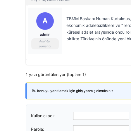
TBMM Başkanı Numan Kurtulmuş, B
A
ekonomik adaletsizliklere ve “Terö
küresel adalet arayışında öncü rol
admin
birlikte Türkiye’nin önünde yeni b
Anahtar
yönetici
1 yazı görüntüleniyor (toplam 1)
Bu konuyu yanıtlamak için giriş yapmış olmalısınız.
Kullanıcı adı:
Parola: