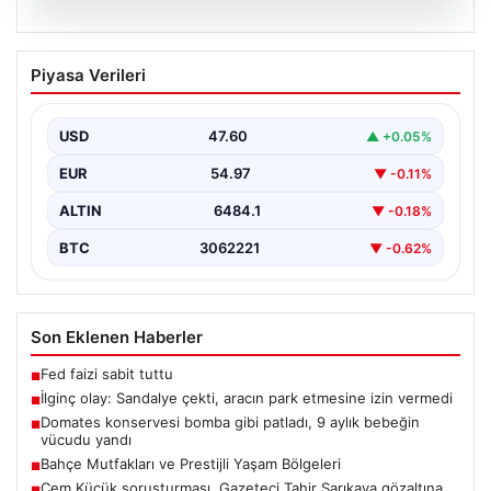
05.08.2026
İlginç olay: Sandalye çekti, aracın park
Piyasa Verileri
etmesine izin vermedi
{"title": "Yalova'da İlginç Olay: Sandalye Engeliyle
Otomobilin Park Etmesine Tepkili Çalışan Arasında
USD
47.60
▲ +0.05%
Gerginlik Yaşandı",…
EUR
54.97
▼ -0.11%
ALTIN
6484.1
▼ -0.18%
BTC
3062221
▼ -0.62%
Son Eklenen Haberler
Fed faizi sabit tuttu
■
İlginç olay: Sandalye çekti, aracın park etmesine izin vermedi
■
Domates konservesi bomba gibi patladı, 9 aylık bebeğin
■
vücudu yandı
Bahçe Mutfakları ve Prestijli Yaşam Bölgeleri
■
Cem Küçük soruşturması. Gazeteci Tahir Sarıkaya gözaltına
■