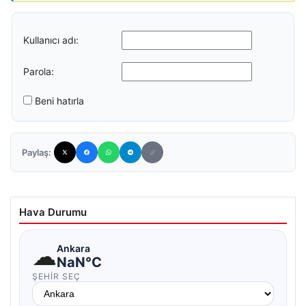
Kullanıcı adı:
Parola:
Beni hatırla
Paylaş:
Hava Durumu
☁
Ankara
NaN°C
ŞEHIR SEÇ