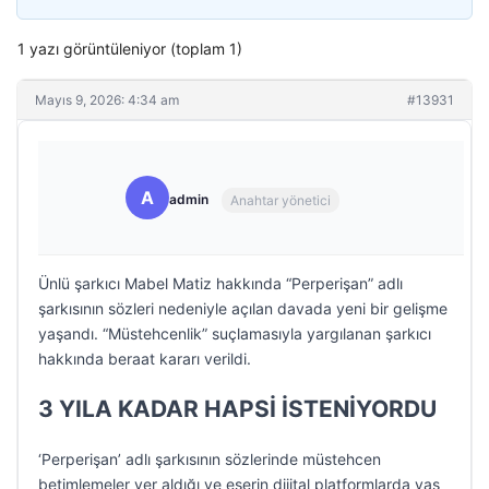
1 yazı görüntüleniyor (toplam 1)
Mayıs 9, 2026: 4:34 am
#13931
A
admin
Anahtar yönetici
Ünlü şarkıcı Mabel Matiz hakkında “Perperişan” adlı
şarkısının sözleri nedeniyle açılan davada yeni bir gelişme
yaşandı. “Müstehcenlik” suçlamasıyla yargılanan şarkıcı
hakkında beraat kararı verildi.
3 YILA KADAR HAPSİ İSTENİYORDU
‘Perperişan’ adlı şarkısının sözlerinde müstehcen
betimlemeler yer aldığı ve eserin dijital platformlarda yaş