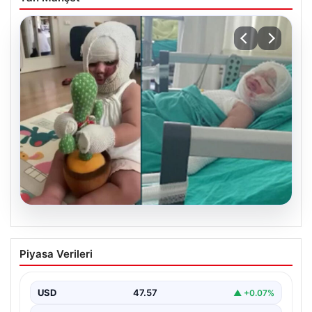
05.08.2026
Domates konservesi bomba gibi patladı,
Piyasa Verileri
9 aylık bebeğin vücudu yandı
USD
47.57
▲ +0.07%