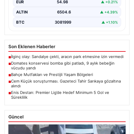
EUR
54.98
▲ +0.21%
ALTIN
6504.6
▲ +4.39%
BTC
3081999
▲ +1.10%
Son Eklenen Haberler
İlginç olay: Sandalye çekti, aracın park etmesine izin vermedi
■
Domates konservesi bomba gibi patladı, 9 aylık bebeğin
■
vücudu yandı
Bahçe Mutfakları ve Prestijli Yaşam Bölgeleri
■
Cem Küçük soruşturması. Gazeteci Tahir Sarıkaya gözaltına
■
alındı
Enis Destan: Premier Lig’de Hedef Minimum 5 Gol ve
■
Süreklilik
Güncel