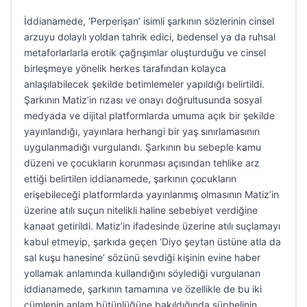
İddianamede, ‘Perperişan’ isimli şarkının sözlerinin cinsel
arzuyu dolaylı yoldan tahrik edici, bedensel ya da ruhsal
metaforlarlarla erotik çağrışımlar oluşturduğu ve cinsel
birleşmeye yönelik herkes tarafından kolayca
anlaşılabilecek şekilde betimlemeler yapıldığı belirtildi.
Şarkının Matiz’in rızası ve onayı doğrultusunda sosyal
medyada ve dijital platformlarda umuma açık bir şekilde
yayınlandığı, yayınlara herhangi bir yaş sınırlamasının
uygulanmadığı vurgulandı. Şarkının bu sebeple kamu
düzeni ve çocukların korunması açısından tehlike arz
ettiği belirtilen iddianamede, şarkının çocukların
erişebileceği platformlarda yayınlanmış olmasının Matiz’in
üzerine atılı suçun nitelikli haline sebebiyet verdiğine
kanaat getirildi. Matiz’in ifadesinde üzerine atılı suçlamayı
kabul etmeyip, şarkıda geçen ‘Diyo şeytan üstüne atla da
sal kuşu hanesine’ sözünü sevdiği kişinin evine haber
yollamak anlamında kullandığını söylediği vurgulanan
iddianamede, şarkının tamamına ve özellikle de bu iki
cümlenin anlam bütünlüğüne bakıldığında şüphelinin