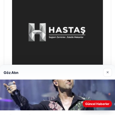
×
Göz Atın
Prenses Night Club
Nisan 29, 2026
Web sitemizi nasıl kullandığınızı daha iyi anlayabilmek,
Güncel Haberler
deneyiminizi kişiselleştirmek ve geliştirmek amacıyla çerezler
kullanıyoruz.
Çerez Politikamız