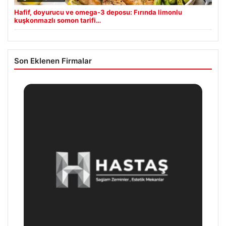
Hafif, doyurucu ve omega-3 deposu: Fırında limonlu
kuşkonmazlı somon tarifi…
Son Eklenen Firmalar