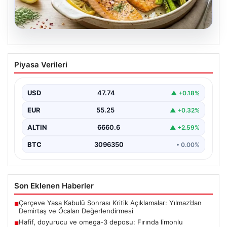
07.08.2026
Hafif, doyurucu ve omega-3 deposu:
Piyasa Verileri
Fırında limonlu kuşkonmazlı somon
tarifi…
USD
47.74
▲ +0.18%
EUR
55.25
▲ +0.32%
ALTIN
6660.6
▲ +2.59%
BTC
3096350
• 0.00%
Son Eklenen Haberler
Çerçeve Yasa Kabulü Sonrası Kritik Açıklamalar: Yılmaz’dan
■
Demirtaş ve Öcalan Değerlendirmesi
Hafif, doyurucu ve omega-3 deposu: Fırında limonlu
■