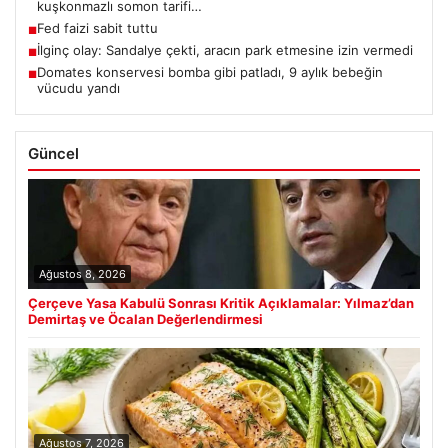
kuşkonmazlı somon tarifi…
Fed faizi sabit tuttu
■
İlginç olay: Sandalye çekti, aracın park etmesine izin vermedi
■
Domates konservesi bomba gibi patladı, 9 aylık bebeğin
■
vücudu yandı
Güncel
Ağustos 8, 2026
Çerçeve Yasa Kabulü Sonrası Kritik Açıklamalar: Yılmaz’dan
Demirtaş ve Öcalan Değerlendirmesi
Ağustos 7, 2026