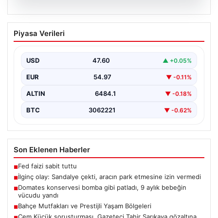
05.08.2026
İlginç olay: Sandalye çekti, aracın park
Piyasa Verileri
etmesine izin vermedi
{"title": "Yalova'da İlginç Olay: Sandalye Engeliyle
Otomobilin Park Etmesine Tepkili Çalışan Arasında
USD
47.60
▲ +0.05%
Gerginlik Yaşandı",…
EUR
54.97
▼ -0.11%
ALTIN
6484.1
▼ -0.18%
BTC
3062221
▼ -0.62%
Son Eklenen Haberler
Fed faizi sabit tuttu
■
İlginç olay: Sandalye çekti, aracın park etmesine izin vermedi
■
Domates konservesi bomba gibi patladı, 9 aylık bebeğin
■
vücudu yandı
Bahçe Mutfakları ve Prestijli Yaşam Bölgeleri
■
Cem Küçük soruşturması. Gazeteci Tahir Sarıkaya gözaltına
■