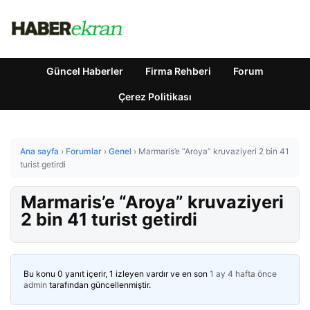
Güncel Haberler
Firma Rehberi
Forum
Çerez Politikası
Ana sayfa
›
Forumlar
›
Genel
›
Marmaris’e “Aroya” kruvaziyeri 2 bin 41
turist getirdi
Marmaris’e “Aroya” kruvaziyeri
2 bin 41 turist getirdi
Bu konu 0 yanıt içerir, 1 izleyen vardır ve en son
1 ay 4 hafta önce
admin
tarafından güncellenmiştir.