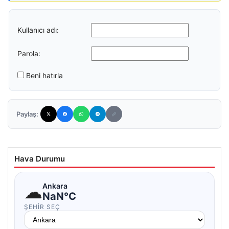
Kullanıcı adı:
Parola:
Beni hatırla
Paylaş:
Hava Durumu
☁
Ankara
NaN°C
ŞEHIR SEÇ