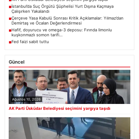
■
İstanbul’da Suç Örgütü Şüphelisi Yurt Dışına Kaçmaya
■
Çalışırken Yakalandı
Çerçeve Yasa Kabulü Sonrası Kritik Açıklamalar: Yılmaz’dan
■
Demirtaş ve Öcalan Değerlendirmesi
Hafif, doyurucu ve omega-3 deposu: Fırında limonlu
■
kuşkonmazlı somon tarifi…
Fed faizi sabit tuttu
■
Güncel
Ağustos 10, 2026
AK Parti Üsküdar Belediyesi seçimini yargıya taşıdı