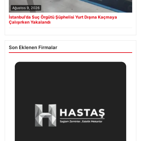
Ağustos 9, 2026
İstanbul’da Suç Örgütü Şüphelisi Yurt Dışına Kaçmaya
Çalışırken Yakalandı
Son Eklenen Firmalar