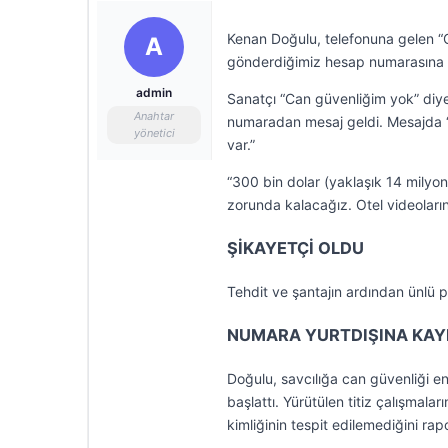
Kenan Doğulu, telefonuna gelen “Ot
A
gönderdiğimiz hesap numarasına y
admin
Sanatçı “Can güvenliğim yok” diye
Anahtar
numaradan mesaj geldi. Mesajda “T
yönetici
var.”
“300 bin dolar (yaklaşık 14 mily
zorunda kalacağız. Otel videoları
ŞİKAYETÇİ OLDU
Tehdit ve şantajın ardından ünlü p
NUMARA YURTDIŞINA KAYI
Doğulu, savcılığa can güvenliği end
başlattı. Yürütülen titiz çalışmal
kimliğinin tespit edilemediğini rapo