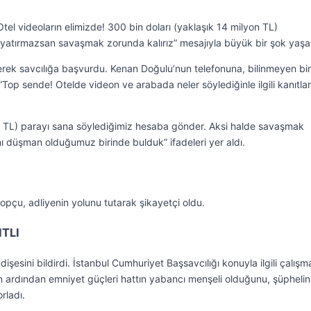
el videoların elimizde! 300 bin doları (yaklaşık 14 milyon TL)
atırmazsan savaşmak zorunda kalırız” mesajıyla büyük bir şok yaşa
rek savcılığa başvurdu. Kenan Doğulu’nun telefonuna, bilinmeyen bir
op sende! Otelde videon ve arabada neler söylediğinle ilgili kanıtlar
on TL) parayı sana söylediğimiz hesaba gönder. Aksi halde savaşmak
nı düşman olduğumuz birinde bulduk” ifadeleri yer aldı.
opçu, adliyenin yolunu tutarak şikayetçi oldu.
TLI
işesini bildirdi. İstanbul Cumhuriyet Başsavcılığı konuyla ilgili çalışm
arın ardından emniyet güçleri hattın yabancı menşeli olduğunu, şüphelin
rladı.