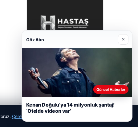
×
Göz Atın
Hastaş Beton
Mayıs 26, 2026
Güncel Haberler
Kenan Doğulu’ya 14 milyonluk şantaj!
‘Otelde videon var’
ıyoruz.
Çerez Politikamız
Reddet
Kabul Et