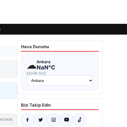
ı
Hava Durumu
☁
Ankara
NaN°C
ŞEHIR SEÇ
Bizi Takip Edin
#15495