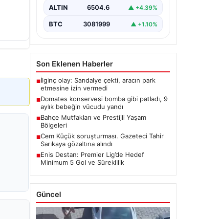
ALTIN
6504.6
▲ +4.39%
BTC
3081999
▲ +1.10%
Son Eklenen Haberler
İlginç olay: Sandalye çekti, aracın park
■
etmesine izin vermedi
Domates konservesi bomba gibi patladı, 9
■
aylık bebeğin vücudu yandı
Bahçe Mutfakları ve Prestijli Yaşam
■
Bölgeleri
Cem Küçük soruşturması. Gazeteci Tahir
■
Sarıkaya gözaltına alındı
Enis Destan: Premier Lig’de Hedef
■
Minimum 5 Gol ve Süreklilik
Güncel