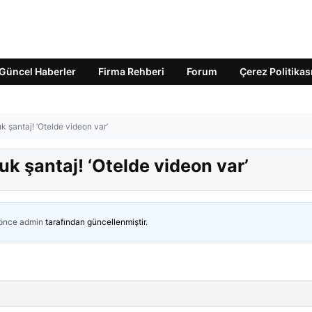
Güncel Haberler
Firma Rehberi
Forum
Çerez Politikas
 şantaj! ‘Otelde videon var’
k şantaj! ‘Otelde videon var’
 önce
admin
tarafından güncellenmiştir.