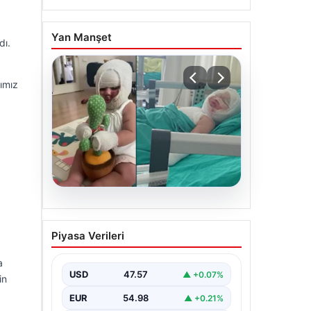
Yan Manşet
dı.
ımız
05.08.2026
Domates konservesi
Piyasa Verileri
bomba gibi patladı, 9 aylık
bebeğin vücudu yandı
a
USD
47.57
▲ +0.07%
in
EUR
54.98
▲ +0.21%