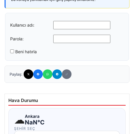
Kullanıcı adı:
Parola:
Beni hatırla
Paylaş:
Hava Durumu
☁
Ankara
NaN°C
ŞEHIR SEÇ