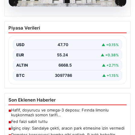
06.08.2026
Fed faizi sabit tuttu
Piyasa Verileri
USD
47.70
▲ +0.15%
EUR
55.24
▲ +0.38%
ALTIN
6668.5
▲ +2.71%
BTC
3097786
▲ +1.15%
Son Eklenen Haberler
Hafif, doyurucu ve omega-3 deposu: Fırında limonlu
■
kuşkonmazlı somon tarifi…
Fed faizi sabit tuttu
■
İlginç olay: Sandalye çekti, aracın park etmesine izin vermedi
■
Domates konservesi bomba gibi patladı, 9 aylık bebeğin