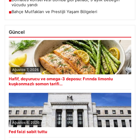
■
vücudu yandı
Bahçe Mutfakları ve Prestijli Yaşam Bölgeleri
■
Güncel
Ağustos 7, 2026
Hafif, doyurucu ve omega-3 deposu: Fırında limonlu
kuşkonmazlı somon tarifi…
Ağustos 6, 2026
Fed faizi sabit tuttu