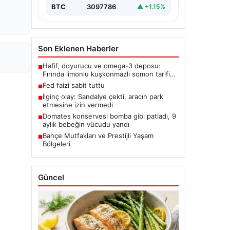
BTC
3097786
▲ +1.15%
Son Eklenen Haberler
Hafif, doyurucu ve omega-3 deposu:
■
Fırında limonlu kuşkonmazlı somon tarifi…
Fed faizi sabit tuttu
■
İlginç olay: Sandalye çekti, aracın park
■
etmesine izin vermedi
Domates konservesi bomba gibi patladı, 9
■
aylık bebeğin vücudu yandı
Bahçe Mutfakları ve Prestijli Yaşam
■
Bölgeleri
Güncel