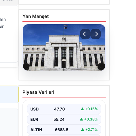
Yan Manşet
den
ir
06.08.2026
Fed faizi sabit tuttu
Piyasa Verileri
USD
47.70
▲ +0.15%
EUR
55.24
▲ +0.38%
ALTIN
6668.5
▲ +2.71%