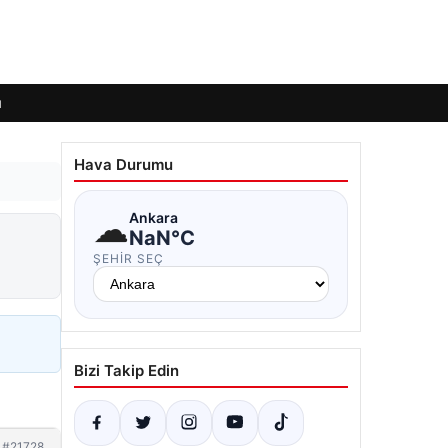
ı
Hava Durumu
☁
Ankara
NaN°C
ŞEHIR SEÇ
Bizi Takip Edin
#21728