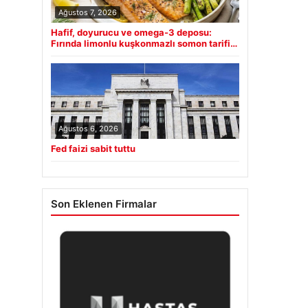
Ağustos 7, 2026
Hafif, doyurucu ve omega-3 deposu:
Fırında limonlu kuşkonmazlı somon tarifi…
Ağustos 6, 2026
Fed faizi sabit tuttu
Son Eklenen Firmalar