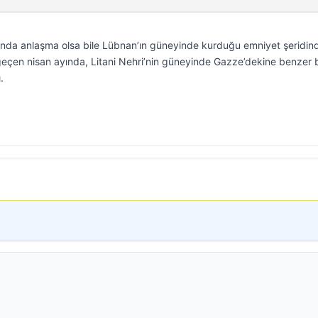
asında anlaşma olsa bile Lübnan’ın güneyinde kurduğu emniyet şeridin
l geçen nisan ayında, Litani Nehri’nin güneyinde Gazze’dekine benzer b
.