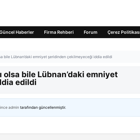
Güncel Haberler
Firma Rehberi
Forum
Çerez Politikas
lsa bile Lübnan’daki emniyet şeridinden çekilmeyeceği iddia edildi
ı olsa bile Lübnan’daki emniyet
dia edildi
 önce
admin
tarafından güncellenmiştir.