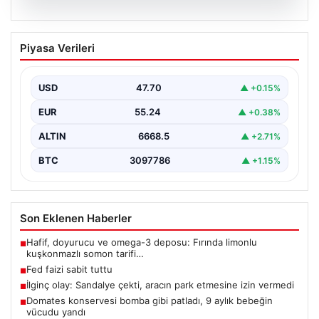
06.08.2026
Fed faizi sabit tuttu
Piyasa Verileri
USD
47.70
▲ +0.15%
EUR
55.24
▲ +0.38%
ALTIN
6668.5
▲ +2.71%
BTC
3097786
▲ +1.15%
Son Eklenen Haberler
Hafif, doyurucu ve omega-3 deposu: Fırında limonlu
■
kuşkonmazlı somon tarifi…
Fed faizi sabit tuttu
■
İlginç olay: Sandalye çekti, aracın park etmesine izin vermedi
■
Domates konservesi bomba gibi patladı, 9 aylık bebeğin
■
vücudu yandı