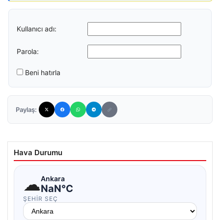
Kullanıcı adı:
Parola:
Beni hatırla
Paylaş:
Hava Durumu
☁
Ankara
NaN°C
ŞEHIR SEÇ