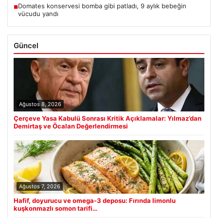
Domates konservesi bomba gibi patladı, 9 aylık bebeğin
■
vücudu yandı
Güncel
Ağustos 8, 2026
Çerçeve Yasa Kabulü Sonrası Kritik Açıklamalar: Yılmaz’dan
Demirtaş ve Öcalan Değerlendirmesi
Ağustos 7, 2026
Hafif, doyurucu ve omega-3 deposu: Fırında limonlu
kuşkonmazlı somon tarifi…