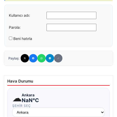
Kullanıcı adı:
Parola:
Beni hatırla
Paylaş:
Hava Durumu
☁
Ankara
NaN°C
ŞEHIR SEÇ