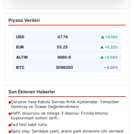
07.08.2026
Hafif, doyurucu ve omega-3 deposu:
Piyasa Verileri
Fırında limonlu kuşkonmazlı somon
tarifi…
USD
47.74
▲ +0.18%
EUR
55.25
▲ +0.32%
ALTIN
6660.6
▲ +2.59%
BTC
3096350
• 0.00%
Son Eklenen Haberler
Çerçeve Yasa Kabulü Sonrası Kritik Açıklamalar: Yılmaz’dan
■
Demirtaş ve Öcalan Değerlendirmesi
Hafif, doyurucu ve omega-3 deposu: Fırında limonlu
■
kuşkonmazlı somon tarifi…
Fed faizi sabit tuttu
■
İlginç olay: Sandalye çekti, aracın park etmesine izin vermedi
■