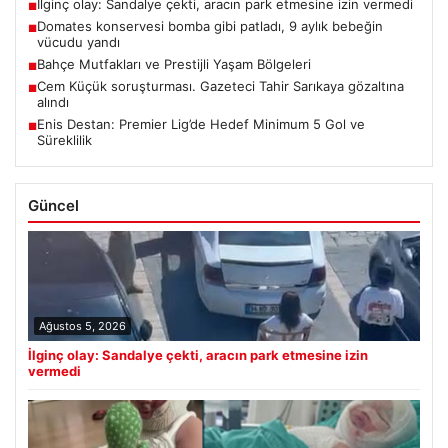
İlginç olay: Sandalye çekti, aracın park etmesine izin vermedi
■
Domates konservesi bomba gibi patladı, 9 aylık bebeğin
■
vücudu yandı
Bahçe Mutfakları ve Prestijli Yaşam Bölgeleri
■
Cem Küçük soruşturması. Gazeteci Tahir Sarıkaya gözaltına
■
alındı
Enis Destan: Premier Lig’de Hedef Minimum 5 Gol ve
■
Süreklilik
Güncel
Ağustos 5, 2026
İlginç olay: Sandalye çekti, aracın park etmesine izin
vermedi