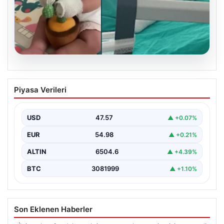
05.08.2026
Domates konservesi bomba gibi patladı,
Piyasa Verileri
9 aylık bebeğin vücudu yandı
USD
47.57
▲ +0.07%
EUR
54.98
▲ +0.21%
ALTIN
6504.6
▲ +4.39%
BTC
3081999
▲ +1.10%
Son Eklenen Haberler