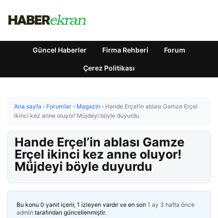
Güncel Haberler
Firma Rehberi
Forum
Çerez Politikası
Ana sayfa
›
Forumlar
›
Magazin
›
Hande Erçel’in ablası Gamze Erçel
ikinci kez anne oluyor! Müjdeyi böyle duyurdu
Hande Erçel’in ablası Gamze
Erçel ikinci kez anne oluyor!
Müjdeyi böyle duyurdu
Bu konu 0 yanıt içerir, 1 izleyen vardır ve en son
1 ay 3 hafta önce
admin
tarafından güncellenmiştir.