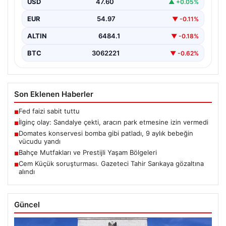
USD
47.60
▲ +0.05%
Gerginlik Yaşandı",…
EUR
54.97
▼ -0.11%
ALTIN
6484.1
▼ -0.18%
BTC
3062221
▼ -0.62%
Son Eklenen Haberler
Fed faizi sabit tuttu
■
İlginç olay: Sandalye çekti, aracın park etmesine izin vermedi
■
Domates konservesi bomba gibi patladı, 9 aylık bebeğin
■
vücudu yandı
Bahçe Mutfakları ve Prestijli Yaşam Bölgeleri
■
Cem Küçük soruşturması. Gazeteci Tahir Sarıkaya gözaltına
■
alındı
Güncel