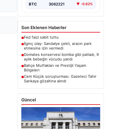
BTC
3062221
▼ -0.62%
Son Eklenen Haberler
Fed faizi sabit tuttu
■
İlginç olay: Sandalye çekti, aracın park
■
etmesine izin vermedi
Domates konservesi bomba gibi patladı, 9
■
aylık bebeğin vücudu yandı
Bahçe Mutfakları ve Prestijli Yaşam
■
Bölgeleri
Cem Küçük soruşturması. Gazeteci Tahir
■
Sarıkaya gözaltına alındı
Güncel