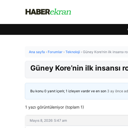
Ana sayfa
›
Forumlar
›
Teknoloji
›
Güney Kore’nin ilk insansı rob
Güney Kore’nin ilk insansı ro
Bu konu 0 yanıt içerir, 1 izleyen vardır ve en son
3 ay önce
ad
1 yazı görüntüleniyor (toplam 1)
Mayıs 8, 2026: 5:47 am