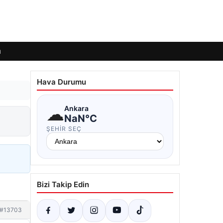
ı
Hava Durumu
☁
Ankara
NaN°C
ŞEHIR SEÇ
Bizi Takip Edin
#13703