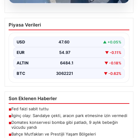
05.08.2026
İlginç olay: Sandalye çekti, aracın park
Piyasa Verileri
etmesine izin vermedi
{"title": "Yalova'da İlginç Olay: Sandalye Engeliyle
Otomobilin Park Etmesine Tepkili Çalışan Arasında
USD
47.60
▲ +0.05%
Gerginlik Yaşandı",…
EUR
54.97
▼ -0.11%
ALTIN
6484.1
▼ -0.18%
BTC
3062221
▼ -0.62%
Son Eklenen Haberler
Fed faizi sabit tuttu
■
İlginç olay: Sandalye çekti, aracın park etmesine izin vermedi
■
Domates konservesi bomba gibi patladı, 9 aylık bebeğin
■
vücudu yandı
Bahçe Mutfakları ve Prestijli Yaşam Bölgeleri
■