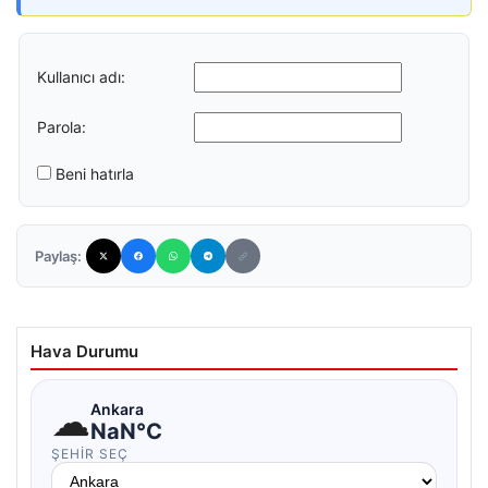
Kullanıcı adı:
Parola:
Beni hatırla
Paylaş:
Hava Durumu
☁
Ankara
NaN°C
ŞEHIR SEÇ