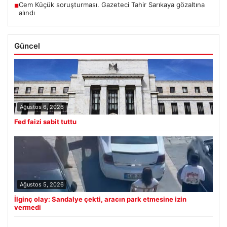
Cem Küçük soruşturması. Gazeteci Tahir Sarıkaya gözaltına
■
alındı
Güncel
Ağustos 6, 2026
Fed faizi sabit tuttu
Ağustos 5, 2026
İlginç olay: Sandalye çekti, aracın park etmesine izin
vermedi