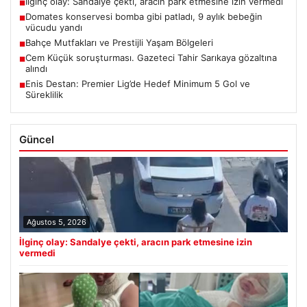
İlginç olay: Sandalye çekti, aracın park etmesine izin vermedi
■
Domates konservesi bomba gibi patladı, 9 aylık bebeğin
■
vücudu yandı
Bahçe Mutfakları ve Prestijli Yaşam Bölgeleri
■
Cem Küçük soruşturması. Gazeteci Tahir Sarıkaya gözaltına
■
alındı
Enis Destan: Premier Lig’de Hedef Minimum 5 Gol ve
■
Süreklilik
Güncel
Ağustos 5, 2026
İlginç olay: Sandalye çekti, aracın park etmesine izin
vermedi