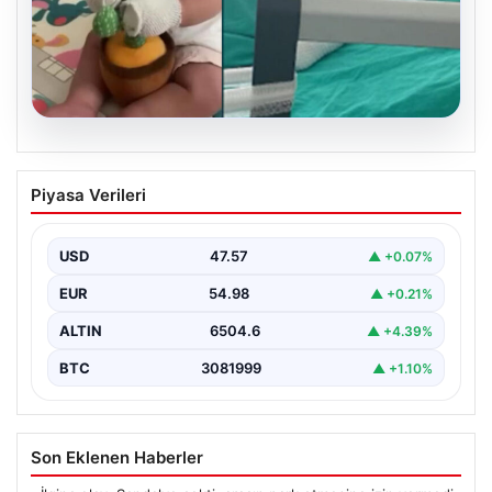
05.08.2026
Domates konservesi bomba gibi patladı,
Piyasa Verileri
9 aylık bebeğin vücudu yandı
USD
47.57
▲ +0.07%
EUR
54.98
▲ +0.21%
ALTIN
6504.6
▲ +4.39%
BTC
3081999
▲ +1.10%
Son Eklenen Haberler