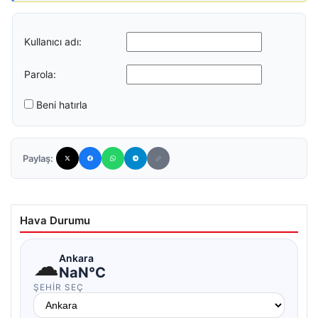
Kullanıcı adı:
Parola:
Beni hatırla
Paylaş:
Hava Durumu
☁
Ankara
NaN°C
ŞEHIR SEÇ