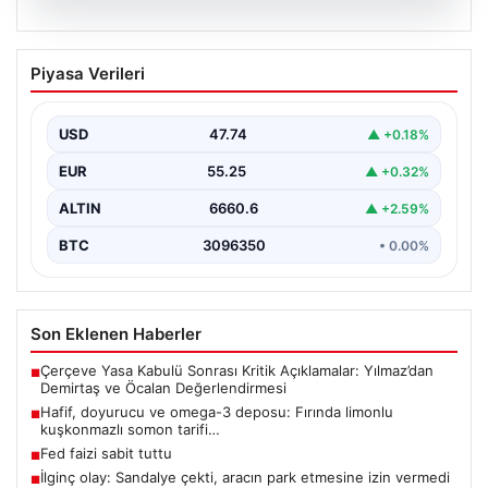
07.08.2026
Hafif, doyurucu ve omega-3 deposu:
Piyasa Verileri
Fırında limonlu kuşkonmazlı somon
tarifi…
USD
47.74
▲ +0.18%
EUR
55.25
▲ +0.32%
ALTIN
6660.6
▲ +2.59%
BTC
3096350
• 0.00%
Son Eklenen Haberler
Çerçeve Yasa Kabulü Sonrası Kritik Açıklamalar: Yılmaz’dan
■
Demirtaş ve Öcalan Değerlendirmesi
Hafif, doyurucu ve omega-3 deposu: Fırında limonlu
■
kuşkonmazlı somon tarifi…
Fed faizi sabit tuttu
■
İlginç olay: Sandalye çekti, aracın park etmesine izin vermedi
■