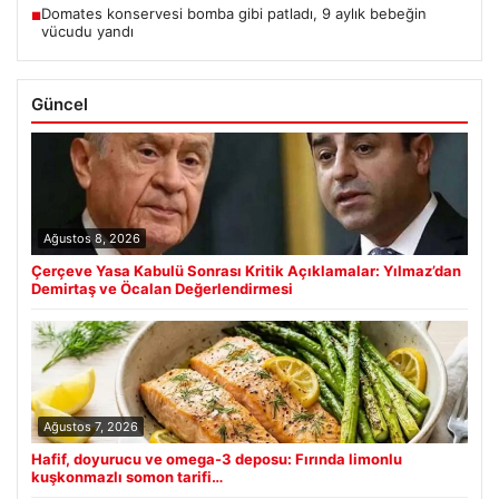
Domates konservesi bomba gibi patladı, 9 aylık bebeğin
■
vücudu yandı
Güncel
Ağustos 8, 2026
Çerçeve Yasa Kabulü Sonrası Kritik Açıklamalar: Yılmaz’dan
Demirtaş ve Öcalan Değerlendirmesi
Ağustos 7, 2026
Hafif, doyurucu ve omega-3 deposu: Fırında limonlu
kuşkonmazlı somon tarifi…