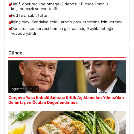
Hafif, doyurucu ve omega-3 deposu: Fırında limonlu
■
kuşkonmazlı somon tarifi…
Fed faizi sabit tuttu
■
İlginç olay: Sandalye çekti, aracın park etmesine izin vermedi
■
Domates konservesi bomba gibi patladı, 9 aylık bebeğin
■
vücudu yandı
Güncel
Ağustos 8, 2026
Çerçeve Yasa Kabulü Sonrası Kritik Açıklamalar: Yılmaz’dan
Demirtaş ve Öcalan Değerlendirmesi