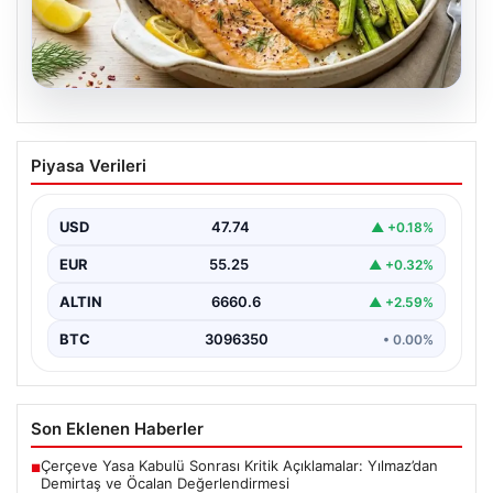
07.08.2026
Hafif, doyurucu ve omega-3 deposu:
Piyasa Verileri
Fırında limonlu kuşkonmazlı somon
tarifi…
USD
47.74
▲ +0.18%
EUR
55.25
▲ +0.32%
ALTIN
6660.6
▲ +2.59%
BTC
3096350
• 0.00%
Son Eklenen Haberler
Çerçeve Yasa Kabulü Sonrası Kritik Açıklamalar: Yılmaz’dan
■
Demirtaş ve Öcalan Değerlendirmesi