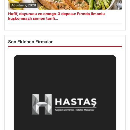
Ağustos 7, 2026
Hafif, doyurucu ve omega-3 deposu: Fırında limonlu
kuşkonmazlı somon tarifi…
Son Eklenen Firmalar