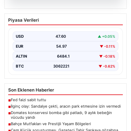
05.08.2026
İlginç olay: Sandalye çekti, aracın park
Piyasa Verileri
etmesine izin vermedi
{"title": "Yalova'da İlginç Olay: Sandalye Engeliyle
Otomobilin Park Etmesine Tepkili Çalışan Arasında
USD
47.60
▲ +0.05%
Gerginlik Yaşandı",…
EUR
54.97
▼ -0.11%
ALTIN
6484.1
▼ -0.18%
BTC
3062221
▼ -0.62%
Son Eklenen Haberler
Fed faizi sabit tuttu
■
İlginç olay: Sandalye çekti, aracın park etmesine izin vermedi
■
Domates konservesi bomba gibi patladı, 9 aylık bebeğin
■
vücudu yandı
Bahçe Mutfakları ve Prestijli Yaşam Bölgeleri
■
Cem Küçük soruşturması. Gazeteci Tahir Sarıkaya gözaltına
■