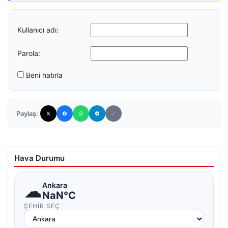
Kullanıcı adı:
Parola:
Beni hatırla
Paylaş:
Hava Durumu
☁
Ankara
NaN°C
ŞEHIR SEÇ