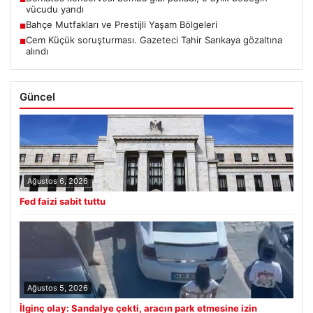
vücudu yandı
Bahçe Mutfakları ve Prestijli Yaşam Bölgeleri
■
Cem Küçük soruşturması. Gazeteci Tahir Sarıkaya gözaltına
■
alındı
Güncel
Ağustos 6, 2026
Fed faizi sabit tuttu
Ağustos 5, 2026
İlginç olay: Sandalye çekti, aracın park etmesine izin