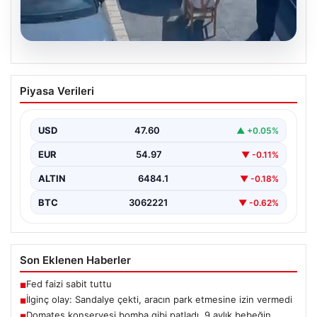
05.08.2026
İlginç olay: Sandalye çekti, aracın park
Piyasa Verileri
etmesine izin vermedi
{"title": "Yalova'da İlginç Olay: Sandalye Engeliyle
Otomobilin Park Etmesine Tepkili Çalışan Arasında
USD
47.60
▲ +0.05%
Gerginlik Yaşandı",…
EUR
54.97
▼ -0.11%
ALTIN
6484.1
▼ -0.18%
BTC
3062221
▼ -0.62%
Son Eklenen Haberler
Fed faizi sabit tuttu
■
İlginç olay: Sandalye çekti, aracın park etmesine izin vermedi
■
Domates konservesi bomba gibi patladı, 9 aylık bebeğin
■