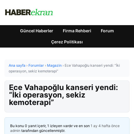
Güncel Haberler
Firma Rehberi
Forum
Çerez Politikası
Ana sayfa
›
Forumlar
›
Magazin
›
Ece Vahapoğlu kanseri yendi: “İki
operasyon, sekiz kemoterapi”
Ece Vahapoğlu kanseri yendi:
“İki operasyon, sekiz
kemoterapi”
Bu konu 0 yanıt içerir, 1 izleyen vardır ve en son
1 ay 4 hafta önce
admin
tarafından güncellenmiştir.