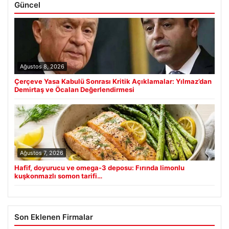
Güncel
Ağustos 8, 2026
Çerçeve Yasa Kabulü Sonrası Kritik Açıklamalar: Yılmaz’dan
Demirtaş ve Öcalan Değerlendirmesi
Ağustos 7, 2026
Hafif, doyurucu ve omega-3 deposu: Fırında limonlu
kuşkonmazlı somon tarifi…
Son Eklenen Firmalar