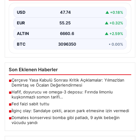
tarifi…
USD
47.74
▲ +0.18%
EUR
55.25
▲ +0.32%
ALTIN
6660.6
▲ +2.59%
BTC
3096350
• 0.00%
Son Eklenen Haberler
Çerçeve Yasa Kabulü Sonrası Kritik Açıklamalar: Yılmaz’dan
■
Demirtaş ve Öcalan Değerlendirmesi
Hafif, doyurucu ve omega-3 deposu: Fırında limonlu
■
kuşkonmazlı somon tarifi…
Fed faizi sabit tuttu
■
İlginç olay: Sandalye çekti, aracın park etmesine izin vermedi
■
Domates konservesi bomba gibi patladı, 9 aylık bebeğin
■
vücudu yandı