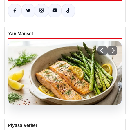
Yan Manşet
07.08.2026
Hafif, doyurucu ve omega-3 deposu:
Piyasa Verileri
Fırında limonlu kuşkonmazlı somon