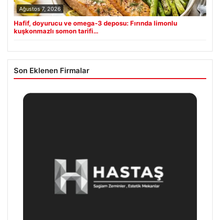
Ağustos 7, 2026
Hafif, doyurucu ve omega-3 deposu: Fırında limonlu
kuşkonmazlı somon tarifi…
Son Eklenen Firmalar