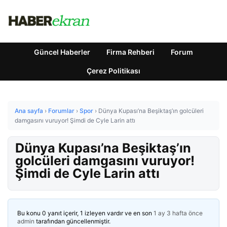
Güncel Haberler
Firma Rehberi
Forum
Çerez Politikası
Ana sayfa
›
Forumlar
›
Spor
›
Dünya Kupası’na Beşiktaş’ın golcüleri
damgasını vuruyor! Şimdi de Cyle Larin attı
Dünya Kupası’na Beşiktaş’ın
golcüleri damgasını vuruyor!
Şimdi de Cyle Larin attı
Bu konu 0 yanıt içerir, 1 izleyen vardır ve en son
1 ay 3 hafta önce
admin
tarafından güncellenmiştir.