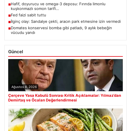
Hafif, doyurucu ve omega-3 deposu: Fırında limonlu
■
kuşkonmazlı somon tarifi…
Fed faizi sabit tuttu
■
İlginç olay: Sandalye çekti, aracın park etmesine izin vermedi
■
Domates konservesi bomba gibi patladı, 9 aylık bebeğin
■
vücudu yandı
Güncel
Ağustos 8, 2026
Çerçeve Yasa Kabulü Sonrası Kritik Açıklamalar: Yılmaz’dan
Demirtaş ve Öcalan Değerlendirmesi