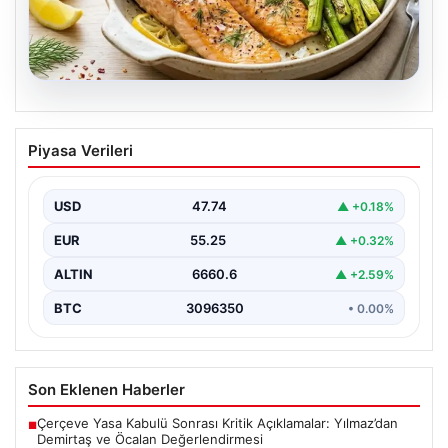
07.08.2026
Hafif, doyurucu ve omega-3 deposu:
Piyasa Verileri
Fırında limonlu kuşkonmazlı somon
tarifi…
USD
47.74
▲ +0.18%
EUR
55.25
▲ +0.32%
ALTIN
6660.6
▲ +2.59%
BTC
3096350
• 0.00%
Son Eklenen Haberler
Çerçeve Yasa Kabulü Sonrası Kritik Açıklamalar: Yılmaz’dan
■
Demirtaş ve Öcalan Değerlendirmesi