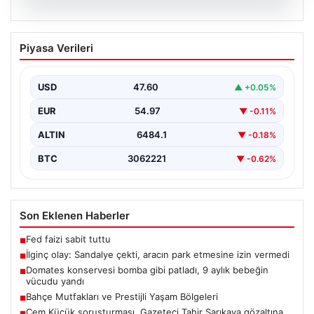
05.08.2026
İlginç olay: Sandalye çekti, aracın park
Piyasa Verileri
etmesine izin vermedi
{"title": "Yalova'da İlginç Olay: Sandalye Engeliyle
Otomobilin Park Etmesine Tepkili Çalışan Arasında
USD
47.60
▲ +0.05%
Gerginlik Yaşandı",…
EUR
54.97
▼ -0.11%
ALTIN
6484.1
▼ -0.18%
BTC
3062221
▼ -0.62%
Son Eklenen Haberler
Fed faizi sabit tuttu
■
İlginç olay: Sandalye çekti, aracın park etmesine izin vermedi
■
Domates konservesi bomba gibi patladı, 9 aylık bebeğin
■
vücudu yandı
Bahçe Mutfakları ve Prestijli Yaşam Bölgeleri
■
Cem Küçük soruşturması. Gazeteci Tahir Sarıkaya gözaltına
■