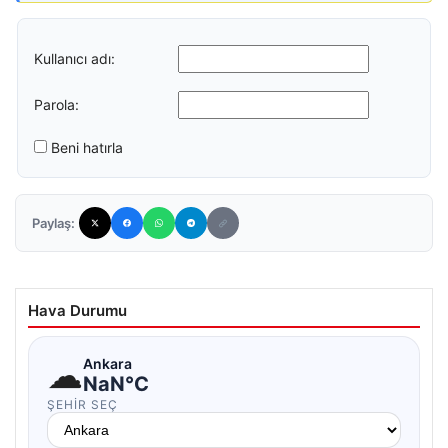
Kullanıcı adı:
Parola:
Beni hatırla
Paylaş:
Hava Durumu
☁
Ankara
NaN°C
ŞEHIR SEÇ