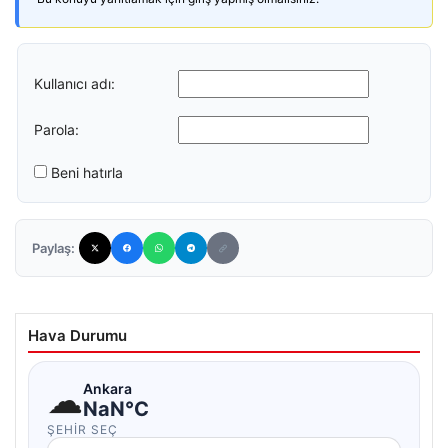
Kullanıcı adı:
Parola:
Beni hatırla
Paylaş:
Hava Durumu
☁
Ankara
NaN°C
ŞEHIR SEÇ