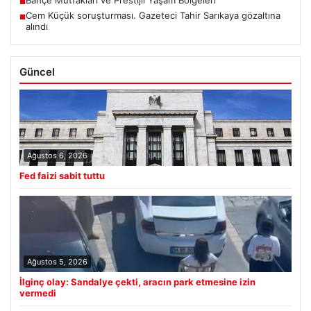
Bahçe Mutfakları ve Prestijli Yaşam Bölgeleri
■
Cem Küçük soruşturması. Gazeteci Tahir Sarıkaya gözaltına
■
alındı
Güncel
Ağustos 6, 2026
Fed faizi sabit tuttu
Ağustos 5, 2026
İlginç olay: Sandalye çekti, aracın park etmesine izin
vermedi