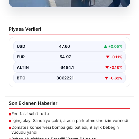
05.08.2026
İlginç olay: Sandalye çekti, aracın park
Piyasa Verileri
etmesine izin vermedi
{"title": "Yalova'da İlginç Olay: Sandalye Engeliyle
Otomobilin Park Etmesine Tepkili Çalışan Arasında
USD
47.60
▲ +0.05%
Gerginlik Yaşandı",…
EUR
54.97
▼ -0.11%
ALTIN
6484.1
▼ -0.18%
BTC
3062221
▼ -0.62%
Son Eklenen Haberler
Fed faizi sabit tuttu
■
İlginç olay: Sandalye çekti, aracın park etmesine izin vermedi
■
Domates konservesi bomba gibi patladı, 9 aylık bebeğin
■
vücudu yandı