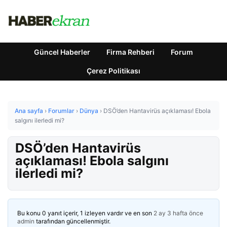
Güncel Haberler
Firma Rehberi
Forum
Çerez Politikası
Ana sayfa
›
Forumlar
›
Dünya
›
DSÖ’den Hantavirüs açıklaması! Ebola
salgını ilerledi mi?
DSÖ’den Hantavirüs
açıklaması! Ebola salgını
ilerledi mi?
Bu konu 0 yanıt içerir, 1 izleyen vardır ve en son
2 ay 3 hafta önce
admin
tarafından güncellenmiştir.