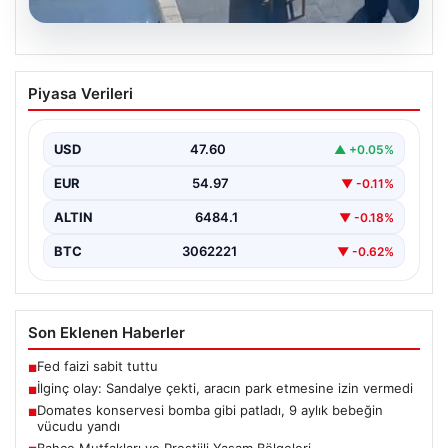
05.08.2026
İlginç olay: Sandalye çekti, aracın park
Piyasa Verileri
etmesine izin vermedi
{"title": "Yalova'da İlginç Olay: Sandalye Engeliyle
Otomobilin Park Etmesine Tepkili Çalışan Arasında
USD
47.60
▲ +0.05%
Gerginlik Yaşandı",…
EUR
54.97
▼ -0.11%
ALTIN
6484.1
▼ -0.18%
BTC
3062221
▼ -0.62%
Son Eklenen Haberler
Fed faizi sabit tuttu
■
İlginç olay: Sandalye çekti, aracın park etmesine izin vermedi
■
Domates konservesi bomba gibi patladı, 9 aylık bebeğin
■
vücudu yandı