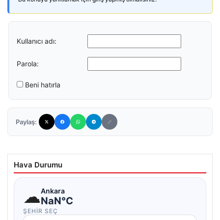
Kullanıcı adı:
Parola:
Beni hatırla
Paylaş:
Hava Durumu
☁
Ankara
NaN°C
ŞEHIR SEÇ