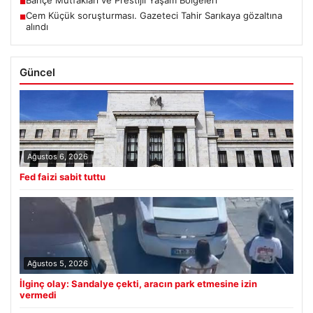
Bahçe Mutfakları ve Prestijli Yaşam Bölgeleri
■
Cem Küçük soruşturması. Gazeteci Tahir Sarıkaya gözaltına
■
alındı
Güncel
Ağustos 6, 2026
Fed faizi sabit tuttu
Ağustos 5, 2026
İlginç olay: Sandalye çekti, aracın park etmesine izin
vermedi