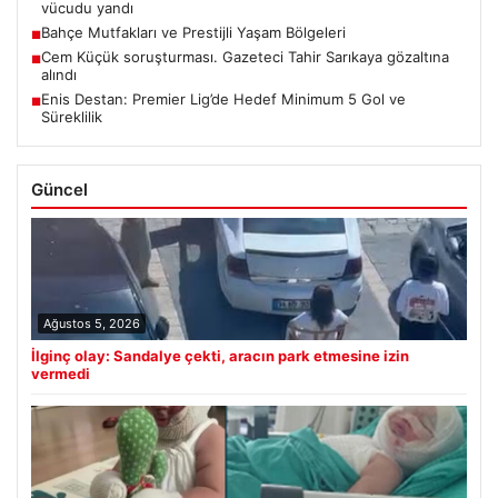
vücudu yandı
Bahçe Mutfakları ve Prestijli Yaşam Bölgeleri
■
Cem Küçük soruşturması. Gazeteci Tahir Sarıkaya gözaltına
■
alındı
Enis Destan: Premier Lig’de Hedef Minimum 5 Gol ve
■
Süreklilik
Güncel
Ağustos 5, 2026
İlginç olay: Sandalye çekti, aracın park etmesine izin
vermedi