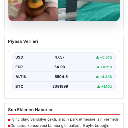
05.08.2026
Domates konservesi bomba gibi patladı,
Piyasa Verileri
9 aylık bebeğin vücudu yandı
USD
47.57
▲ +0.07%
EUR
54.98
▲ +0.21%
ALTIN
6504.6
▲ +4.39%
BTC
3081999
▲ +1.10%
Son Eklenen Haberler
İlginç olay: Sandalye çekti, aracın park etmesine izin vermedi
■
Domates konservesi bomba gibi patladı, 9 aylık bebeğin
■