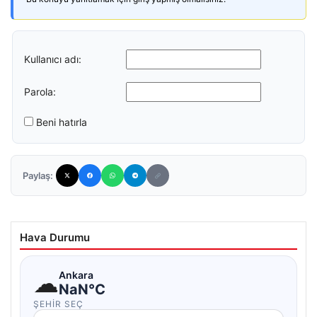
Kullanıcı adı:
Parola:
Beni hatırla
Paylaş:
Hava Durumu
☁
Ankara
NaN°C
ŞEHIR SEÇ