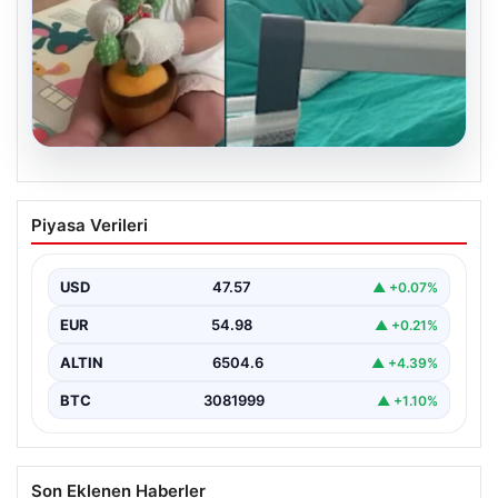
05.08.2026
Domates konservesi bomba gibi patladı,
Piyasa Verileri
9 aylık bebeğin vücudu yandı
USD
47.57
▲ +0.07%
EUR
54.98
▲ +0.21%
ALTIN
6504.6
▲ +4.39%
BTC
3081999
▲ +1.10%
Son Eklenen Haberler