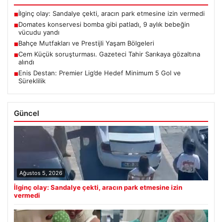
İlginç olay: Sandalye çekti, aracın park etmesine izin vermedi
■
Domates konservesi bomba gibi patladı, 9 aylık bebeğin
■
vücudu yandı
Bahçe Mutfakları ve Prestijli Yaşam Bölgeleri
■
Cem Küçük soruşturması. Gazeteci Tahir Sarıkaya gözaltına
■
alındı
Enis Destan: Premier Lig’de Hedef Minimum 5 Gol ve
■
Süreklilik
Güncel
Ağustos 5, 2026
İlginç olay: Sandalye çekti, aracın park etmesine izin
vermedi