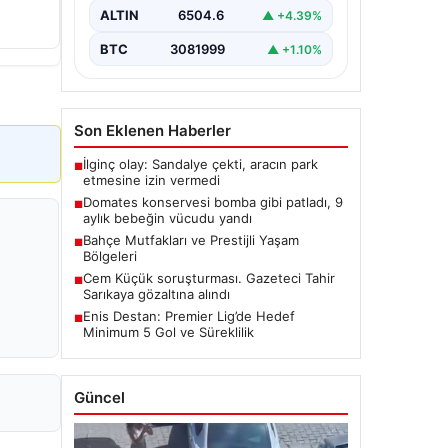
ALTIN
6504.6
▲ +4.39%
BTC
3081999
▲ +1.10%
Son Eklenen Haberler
İlginç olay: Sandalye çekti, aracın park
■
etmesine izin vermedi
Domates konservesi bomba gibi patladı, 9
■
aylık bebeğin vücudu yandı
Bahçe Mutfakları ve Prestijli Yaşam
■
Bölgeleri
Cem Küçük soruşturması. Gazeteci Tahir
■
Sarıkaya gözaltına alındı
Enis Destan: Premier Lig’de Hedef
■
Minimum 5 Gol ve Süreklilik
Güncel