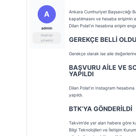
Ankara Cumhuriyet Başsavcılığı Ba
A
kapatılmasını ve hesaba erişimin e
Dilan Polat’ın hesabına erişim enge
admin
Anahtar
GEREKÇE BELLİ OLD
yönetici
Gerekçe olarak ise aile değerlerine 
BAŞVURU AİLE VE S
YAPILDI
Dilan Polat’ın Instagram hesabına
yapıldı.
BTK’YA GÖNDERİLDİ
Takvim’de yer alan habere göre kar
Bilgi Teknolojileri ve İletişim K