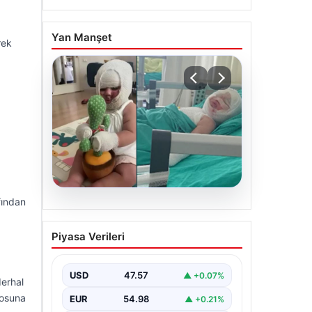
Yan Manşet
rek
fından
05.08.2026
Domates konservesi
Piyasa Verileri
bomba gibi patladı, 9 aylık
bebeğin vücudu yandı
USD
47.57
▲ +0.07%
derhal
rosuna
EUR
54.98
▲ +0.21%