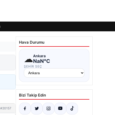
ı
Hava Durumu
☁
Ankara
NaN°C
ŞEHIR SEÇ
Bizi Takip Edin
#20157