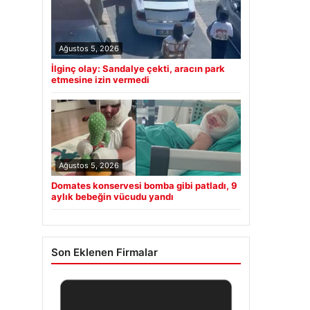
Ağustos 5, 2026
İlginç olay: Sandalye çekti, aracın park
etmesine izin vermedi
Ağustos 5, 2026
Domates konservesi bomba gibi patladı, 9
aylık bebeğin vücudu yandı
Son Eklenen Firmalar