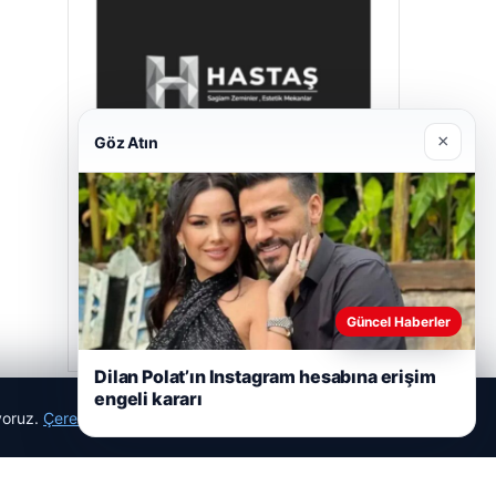
×
Göz Atın
Hastaş Beton
Mayıs 26, 2026
Güncel Haberler
Dilan Polat’ın Instagram hesabına erişim
engeli kararı
ıyoruz.
Çerez Politikamız
Reddet
Kabul Et