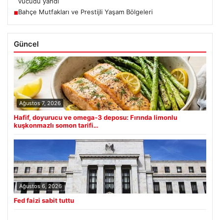
vücudu yandı
Bahçe Mutfakları ve Prestijli Yaşam Bölgeleri
■
Güncel
Ağustos 7, 2026
Hafif, doyurucu ve omega-3 deposu: Fırında limonlu
kuşkonmazlı somon tarifi…
Ağustos 6, 2026
Fed faizi sabit tuttu