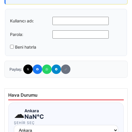
Kullanıcı adı:
Parola:
Beni hatırla
Paylaş:
Hava Durumu
☁
Ankara
NaN°C
ŞEHIR SEÇ