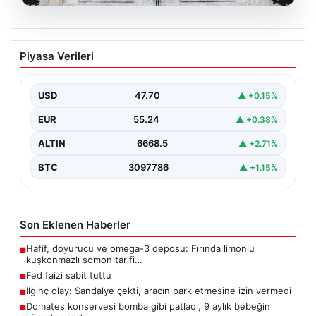
06.08.2026
Fed faizi sabit tuttu
Piyasa Verileri
USD
47.70
▲ +0.15%
EUR
55.24
▲ +0.38%
ALTIN
6668.5
▲ +2.71%
BTC
3097786
▲ +1.15%
Son Eklenen Haberler
Hafif, doyurucu ve omega-3 deposu: Fırında limonlu
■
kuşkonmazlı somon tarifi…
Fed faizi sabit tuttu
■
İlginç olay: Sandalye çekti, aracın park etmesine izin vermedi
■
Domates konservesi bomba gibi patladı, 9 aylık bebeğin
■