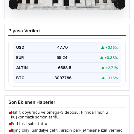
06.08.2026
Fed faizi sabit tuttu
Piyasa Verileri
USD
47.70
▲ +0.15%
EUR
55.24
▲ +0.38%
ALTIN
6668.5
▲ +2.71%
BTC
3097786
▲ +1.15%
Son Eklenen Haberler
Hafif, doyurucu ve omega-3 deposu: Fırında limonlu
■
kuşkonmazlı somon tarifi…
Fed faizi sabit tuttu
■
İlginç olay: Sandalye çekti, aracın park etmesine izin vermedi
■