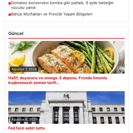
Domates konservesi bomba gibi patladı, 9 aylık bebeğin
■
vücudu yandı
Bahçe Mutfakları ve Prestijli Yaşam Bölgeleri
■
Güncel
Ağustos 7, 2026
Hafif, doyurucu ve omega-3 deposu: Fırında limonlu
kuşkonmazlı somon tarifi…
Ağustos 6, 2026
Fed faizi sabit tuttu